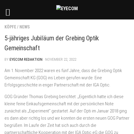
KÖPFE
/
NEWS
5-jähriges Jubiläum der Grebing Optik
Gemeinschaft
BY
EYECOM REDAKTION
· NOVEMBER 22, 2022
Am 1. November 2022 waren es fünf Jahre, dass die Grebing Optik
Gemeinschaft KG (GOG) ins Leben gerufen wurde. Eine
Erfolgsgeschichte in enger Partnerschaft mit der IGA Optic.
GOG Gründer Thomas Grebing berichtet: „Eigentlich hatte ich diese
kleine feine Einkaufsgemeinschaft mit der persönlichen Note
zunächst als „Experiment” gestartet. Auf der Opti im Januar 2018 ging
es dann aber richtig los und wir konnten die ersten neuen GOG Partner
begrüßen. Im Laufe der Zeit hat sich auch durch die
partnerschaftliche Kooperation mit der IGA Optic eG die GOG zu