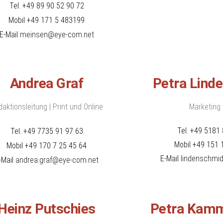
TEF
Tel. +49 89 90 52 90 72
EWEAR
MAGAZINE
RUM
Mobil +49 171 5 483199
TEF
E-Mail
meinsen@eye-com.net
FACEBOOK
TEF
INSTAGRAM
Andrea Graf
Petra Lind
TEF
LINKEDIN
aktionsleitung | Print und Online
Marketing 
TEF
Tel. +49 5181 
Tel. +49 7735 91 97 63
NEWSLETTER
SIGN
Mobil +49 151 
Mobil +49 170 7 25 45 64
UP
E-Mail
lindenschmi
-Mail
andrea.graf@eye-com.net
Heinz Putschies
Petra Kamm