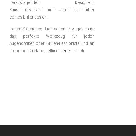
herausragenden Designern,
Kunsthandwerkern und Journalisten über
echtes Brillendesign.
Haben Sie dieses Buch schon im Auge? Es ist
das perfekte Werkzeug für jeden
Augenoptiker oder Brillen-Fashionista und ab
sofort per Direktbestellung
hier
erhältlich.