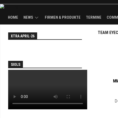
HOME
NEWS
FIRMEN & PRODUKTE
TERMINE
COMM
NEWS
TEAM EYE
EY
XTRA APRIL-26
WAL
TH
KÖPFE
FAI
BRANDS
AN
SOL
SIOLS
PA
JO
MM
&
DEA
D
EY
TV
TH