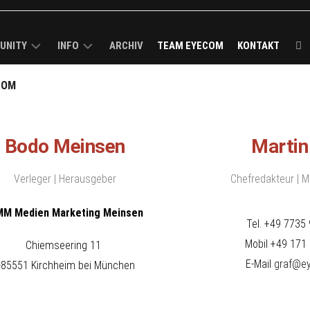
UNITY
INFO
ARCHIV
TEAM EYECOM
KONTAKT
COM
ECOM
KURZPROFIL
K-
ROUGH
MEDIADATEN
R
/
Bodo Meinsen
VERBREITUNGSANALYSE
Martin
MELDUNG
I-
IMPRESSUM
Verleger | Herausgeber
Chefredakteur | 
CK
BS
M Medien Marketing Meinsen
Tel. +49 7735 
LS
Mobil +49 171 
Chiemseering 11
E-Mail
graf@ey
-85551 Kirchheim bei München
ECOM-
E