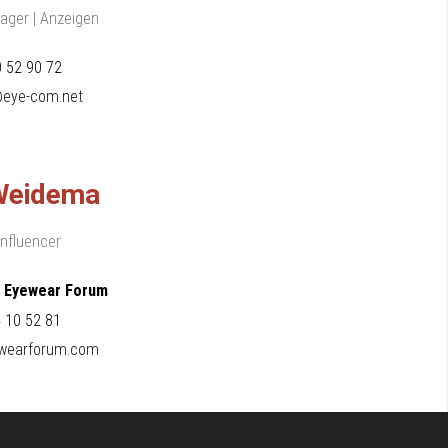
ager | Anzeigen
0 52 90 72
eye-com.net
Weidema
Influencer
 Eyewear Forum
4 10 52 81
wearforum.com