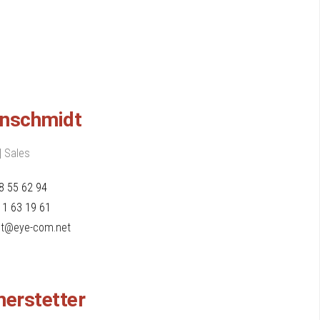
enschmidt
| Sales
8 55 62 94
11 63 19 61
dt@eye-com.net
erstetter