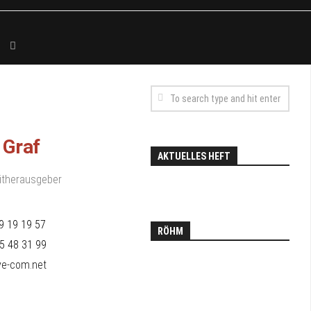
 Graf
AKTUELLES HEFT
Mitherausgeber
9 19 19 57
RÖHM
5 48 31 99
e-com.net