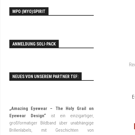
EY
MPO (MYO)SPIRIT
FO
ANMELDUNG SOLI-PACK
Red
NEUES VON UNSEREM PARTNER TEF:
E
„Amazing Eyewear – The Holy Grail on
Eyewear Design“
ist ein einzigartiger,
großformatiger Bildband über unabhängige
Brillenlabels, mit Geschichten von