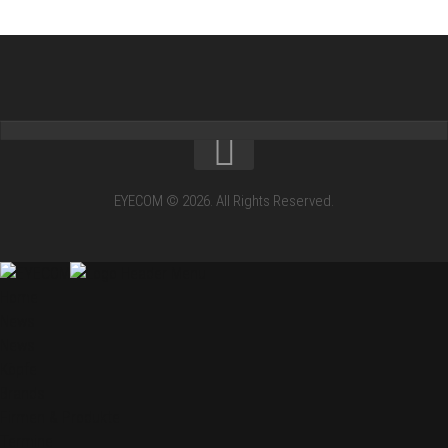
EYECOM © 2026. All Rights Reserved.
Home
News
News
Köpfe
Brands
Firmen & Produkte
Termine