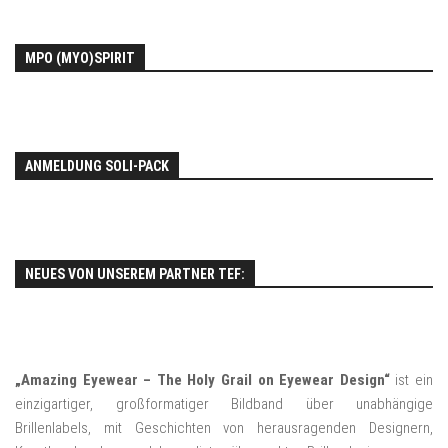
MPO (MYO)SPIRIT
ANMELDUNG SOLI-PACK
NEUES VON UNSEREM PARTNER TEF:
„Amazing Eyewear – The Holy Grail on Eyewear Design“
ist ein
einzigartiger, großformatiger Bildband über unabhängige
Brillenlabels, mit Geschichten von herausragenden Designern,