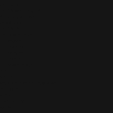
Community
EYECOM walk-through FAIR
Anmeldung Soli-Pack
Jobs & Deals
EYECOM-TV
The Eyewear Forum
TEF Magazine
TEF Facebook
TEF Instagram
TEF LinkedIn
TEF Newsletter sign up
Info
Kurzprofil
Mediadaten / Verbreitungsanalyse
Impressum
Archiv
Team EYECOM
Kontakt