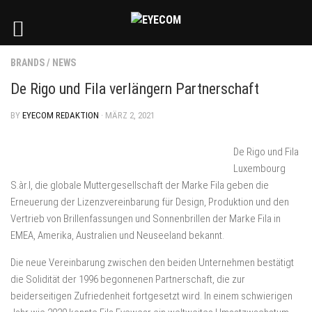
BRANDS
/
NEWS
De Rigo und Fila verlängern Partnerschaft
BY
EYECOM REDAKTION
· MÄRZ 2, 2021
De Rigo und Fila
Luxembourg
S.àr.l, die globale Muttergesellschaft der Marke Fila geben die
Erneuerung der Lizenzvereinbarung für Design, Produktion und den
Vertrieb von Brillenfassungen und Sonnenbrillen der Marke Fila in
EMEA, Amerika, Australien und Neuseeland bekannt.
Die neue Vereinbarung zwischen den beiden Unternehmen bestätigt
die Solidität der 1996 begonnenen Partnerschaft, die zur
beiderseitigen Zufriedenheit fortgesetzt wird. In einem schwierigen