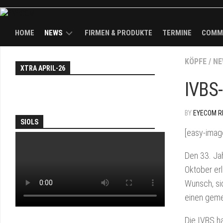
HOME
NEWS
FIRMEN & PRODUKTE
TERMINE
COMM
NEWS
KÖPFE
/
EY
NE
XTRA APRIL-26
WAL
TH
KÖPFE
IVBS-
FAI
BRANDS
AN
BY
EYECOM R
SOL
SIOLS
PA
[easy-imag
JO
Den 33. Ja
&
Oktober er
DEA
Wunsch, si
EY
einen geme
TV
Die IVBS ha
TH