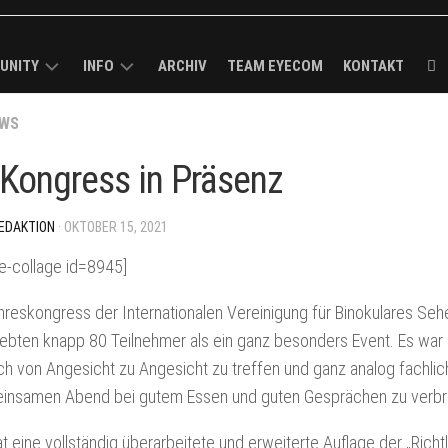
UNITY
INFO
ARCHIV
TEAM EYECOM
KONTAKT
ECOM
WS
KURZPROFIL
K-
ROUGH
MEDIADATEN
Kongress in Präsenz
R
/
VERBREITUNGSANALYSE
MELDUNG
EDAKTION
· OKTOBER 15, 2021
I-
IMPRESSUM
CK
e-collage id=8945]
BS
hreskongress der Internationalen Vereinigung für Binokulares Seh
lebten knapp 80 Teilnehmer als ein ganz besonders Event. Es war 
LS
ch von Angesicht zu Angesicht zu treffen und ganz analog fachlic
ECOM-
insamen Abend bei gutem Essen und guten Gesprächen zu verbr
t eine vollständig überarbeitete und erweiterte Auflage der „Rich
E