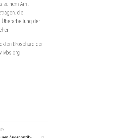
us seinem Amt
etragen, die
 Überarbeitung der
tehen.
uckten Broschüre der
.ivbs.org.
ORY
neuem Augenoptik-