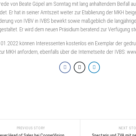
rede von Beate Göpel am Sonntag mit lang anhaltendem Beifall a
et. Er hat in seiner Amtszeit weiter zur Etablierung der MKH beig
rung von IVBV in IVBS bewirkt sowie maßgeblich die langjährige
 gestaltet. Er wird dem neuen Präsidium beratend zur Verfügung s
.01.2022 können Interessenten kostenlos ein Exemplar der gedr
 zur MKH anfordern, ebenfalls über die Internetseite der IVBS: www
PREVIOUS STORY
NEXT ST
euer Head of Sales bei CooperVision
Spectaris und ZVA mit 