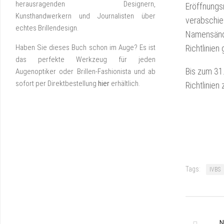
herausragenden Designern,
Eröffnungs
Kunsthandwerkern und Journalisten über
verabschied
echtes Brillendesign.
Namensände
Haben Sie dieses Buch schon im Auge? Es ist
Richtlinien
das perfekte Werkzeug für jeden
Bis zum 31
Augenoptiker oder Brillen-Fashionista und ab
sofort per Direktbestellung
hier
erhältlich.
Richtlinien
Tags:
IVBS
N