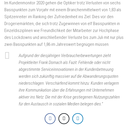
Im Kundenmonitor 2020 gehen die Optiker trotz Verlusten von sechs
Basispunkten zum Vorjahr mit einem Branchenmittelwert von 1,83 als
Spitzenreiter im Ranking der Zufriedenheit ins Ziel. Dies vor den
Drogeriemärkten, die sich trotz Zugewinnen von elf Basispunkten in
Einzeldisziplinen wie Freundlichkeit der Mitarbeiter zur Hochphase
des Lockdowns und anschließender Verluste bis zum Juli mit nur plus
zwei Basispunkten auf 1,86 im Jahreswert begnügen müssen.
Aufgrund der diesjährigen Verbraucherbewertungen zieht
Projektleiter Frank Dornach als Fazit: Fehlende oder nicht
abgestimmte Serviceinnovationen in der Kundenbetreuung
werden sich zukünftig massiver auf die Abwanderungsquoten
niederschlagen. Verschärfend kommt hinzu: Kunden verlagern
ihre Kommunikation über die Erfahrungen mit Unternehmen
aktiver ins Netz. Die mit der Krise gestiegenen Nutzungszahlen
für den Austausch in sozialen Medien belegen dies.“