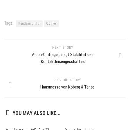
Tags:
Kundenmonitor
Optiker
NEXT STORY
Alcon-Umfrage belegt Stabilität des
Kontaktlinsengeschäftes
PREVIOUS STORY
Hausmesse von Koberg & Tente
YOU MAY ALSO LIKE...
„Handwerk tut gut“: Am 20.
Silmo Paris 2025