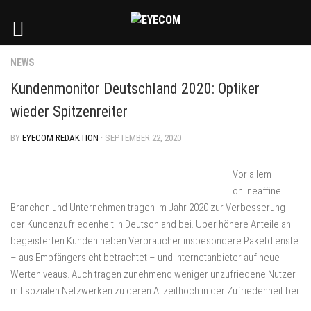
NEWS
Kundenmonitor Deutschland 2020: Optiker
wieder Spitzenreiter
BY
EYECOM REDAKTION
· SEPTEMBER 22, 2020
Vor allem
onlineaffine
Branchen und Unternehmen tragen im Jahr 2020 zur Verbesserung
der Kundenzufriedenheit in Deutschland bei. Über höhere Anteile an
begeisterten Kunden heben Verbraucher insbesondere Paketdienste
– aus Empfängersicht betrachtet – und Internetanbieter auf neue
Werteniveaus. Auch tragen zunehmend weniger unzufriedene Nutzer
mit sozialen Netzwerken zu deren Allzeithoch in der Zufriedenheit bei.