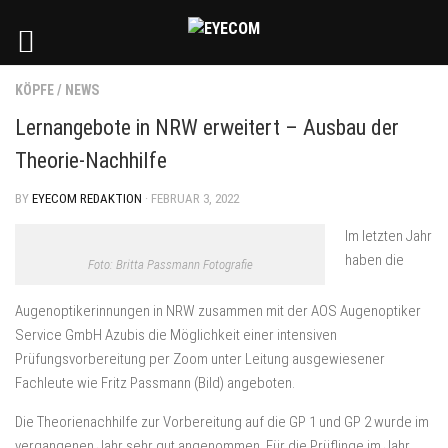
KÖPFE
/
NEWS
Lernangebote in NRW erweitert – Ausbau der
Theorie-Nachhilfe
BY
EYECOM REDAKTION
· FEBRUAR 3, 2022
Im letzten Jahr
haben die
Foto: Britta Passmann Fotografie
Augenoptikerinnungen in NRW zusammen mit der AOS Augenoptiker
Service GmbH Azubis die Möglichkeit einer intensiven
Prüfungsvorbereitung per Zoom unter Leitung ausgewiesener
Fachleute wie Fritz Passmann (Bild) angeboten.
Die Theorienachhilfe zur Vorbereitung auf die GP 1 und GP 2 wurde im
vergangenen Jahr sehr gut angenommen. Für die Prüflinge im Jahr