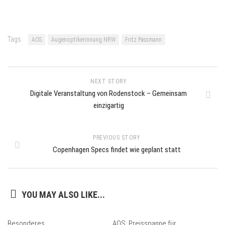
Tags:
AOS
Augenoptikerinnung NRW
Fritz Passmann
NEXT STORY
Digitale Veranstaltung von Rodenstock – Gemeinsam
einzigartig
PREVIOUS STORY
Copenhagen Specs findet wie geplant statt
YOU MAY ALSO LIKE...
Besonderes
AOS: Preisspanne für