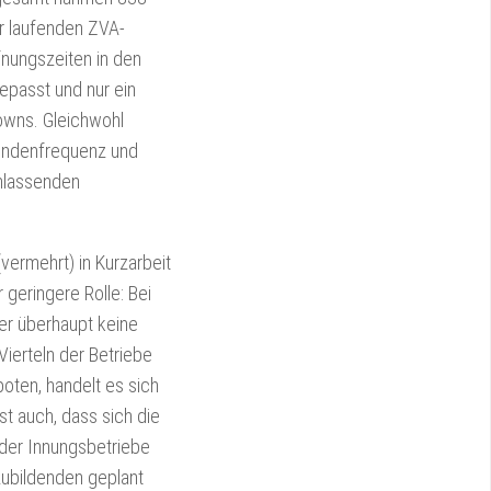
r laufenden ZVA-
fnungszeiten in den
epasst und nur ein
downs. Gleichwohl
undenfrequenz und
hlassenden
vermehrt) in Kurzarbeit
geringere Rolle: Bei
er überhaupt keine
Vierteln der Betriebe
oten, handelt es sich
t auch, dass sich die
 der Innungsbetriebe
zubildenden geplant