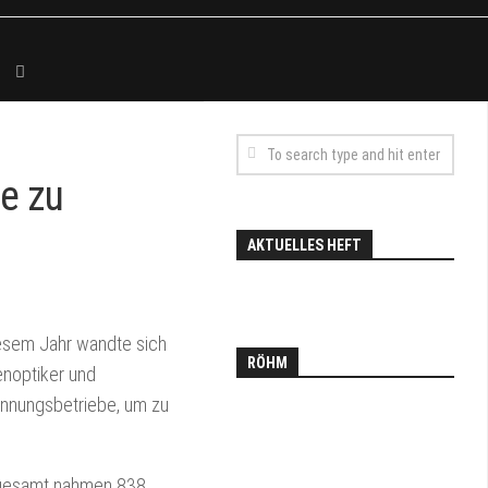
be zu
AKTUELLES HEFT
iesem Jahr wandte sich
RÖHM
enoptiker und
Innungsbetriebe, um zu
sgesamt nahmen 838