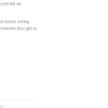
zent ließ die
VA bereits Anfang
rmationen dazu gibt es
ORY