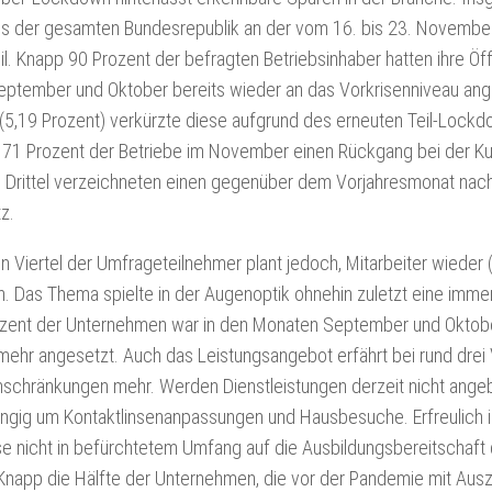
TEF
EWEAR
us der gesamten Bundesrepublik an der vom 16. bis 23. Novembe
MAGAZINE
RUM
l. Knapp 90 Prozent der befragten Betriebsinhaber hatten ihre Öf
TEF
ptember und Oktober bereits wieder an das Vorkrisenniveau ang
FACEBOOK
l (5,19 Prozent) verkürzte diese aufgrund des erneuten Teil-Lock
TEF
71 Prozent der Betriebe im November einen Rückgang bei der K
INSTAGRAM
 Drittel verzeichneten einen gegenüber dem Vorjahresmonat nac
TEF
tz.
LINKEDIN
n Viertel der Umfrageteilnehmer plant jedoch, Mitarbeiter wieder (
TEF
NEWSLETTER
. Das Thema spielte in der Augenoptik ohnehin zuletzt eine immer 
SIGN
ozent der Unternehmen war in den Monaten September und Oktob
UP
mehr angesetzt. Auch das Leistungsangebot erfährt bei rund drei 
inschränkungen mehr. Werden Dienstleistungen derzeit nicht angeb
angig um Kontaktlinsenanpassungen und Hausbesuche. Erfreulich is
se nicht in befürchtetem Umfang auf die Ausbildungsbereitschaft
 Knapp die Hälfte der Unternehmen, die vor der Pandemie mit Aus