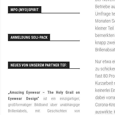
EY
Betriebe a
MPO (MYO)SPIRIT
FO
Umfrage tei
Monaten Se
kleiner Tei
bemerkten 
ANMELDUNG SOLI-PACK
knapp zwei
Brillenabsa
Nur etwa ei
NEUES VON UNSEREM PARTNER TEF:
zu schicken
fast 80 Pr
Kurzarbeit 
keinerlei E
„Amazing Eyewear – The Holy Grail on
dabei vorr
Eyewear Design“
ist ein einzigartiger,
Corona-Kri
großformatiger Bildband über unabhängige
Brillenlabels, mit Geschichten von
auswirkte: