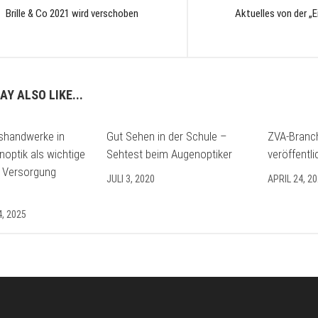
Brille & Co 2021 wird verschoben
Aktuelles von der „Ei
AY ALSO LIKE...
shandwerke in
Gut Sehen in der Schule –
ZVA-Branc
noptik als wichtige
Sehtest beim Augenoptiker
veröffentli
r Versorgung
JULI 3, 2020
APRIL 24, 2
, 2025