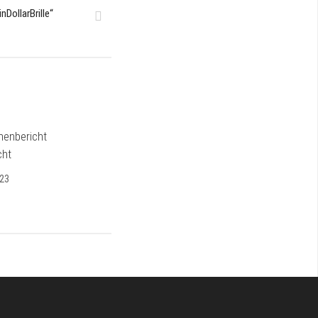
nDollarBrille“
henbericht
cht
023