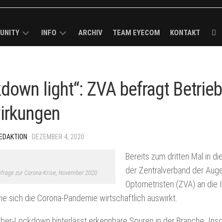
UNITY
INFO
ARCHIV
TEAM EYECOM
KONTAKT
ECOM
KURZPROFIL
K-
ROUGH
MEDIADATEN
down light“: ZVA befragt Betrie
R
/
VERBREITUNGSANALYSE
irkungen
MELDUNG
I-
IMPRESSUM
CK
EDAKTION
· DEZEMBER 4, 2020
BS
Bereits zum dritten Mal in d
der Zentralverband der Aug
LS
rage zur Corona-Krise, November 2020
Optometristen (ZVA) an die 
ECOM-
wie sich die Corona-Pandemie wirtschaftlich auswirkt.
er-Lockdown hinterlässt erkennbare Spuren in der Branche. In
E