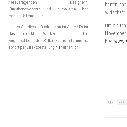
herausragenden Designern,
hatten, hab
Kunsthandwerkern und Journalisten über
wirtschaftl
echtes Brillendesign.
Um die Inn
Haben Sie dieses Buch schon im Auge? Es ist
November d
das perfekte Werkzeug für jeden
Augenoptiker oder Brillen-Fashionista und ab
hier:
www.z
sofort per Direktbestellung
hier
erhältlich.
Tags:
ZVA