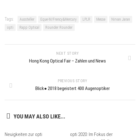
Tags:
Aussteller
Eque-M/Frency&Mercury
LPLR
Messe
Nirvan Jaran
opti
Rapp Optical
Rounder Rounder
NEXT STORY
Hong Kong Optical Fair – Zahlen und News
PREVIOUS STORY
Blick● 2018 begeistert 400 Augenoptiker
YOU MAY ALSO LIKE...
Neuigkeiten zur opti
opti 2020: Im Fokus der