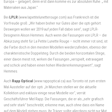
Europa – gelagert, denn erst dann komme es zur absoluten Ruhe. „ mit
Materialien aus Japan.“
Bei
LPLR
(www.lapetitelunetterouge.com) aus Frankreich ist die
Vorfreude groß: „Wir haben bisher nur Gutes über die opti gehört.
Deswegen wollen wir 2019 auf jeden Fall dabei sein“, sagt LPLR-
Designerin Alison Hemmes. Auch wenn die Fassungen von LPLR – die
Abkürzung steht für La Petite Lunette Rouge – nicht immer rot sind, ist
die Farbe doch in den meisten Modellen wiederzufinden, ebenso der
charakteristische Doppelsteg. Durch die beiden horizontalen Stege,
einer davon meist rot, wirken die Fassungen „verspielt, extravagant
und schick und haben einen hohen Wiedererkennungswert“, sagt
Hemmes.
Auch
Rapp Optical
(www.rappoptical.ca) aus Toronto ist zum ersten
Mal Aussteller auf der opti. „In München stellen wir die aktuelle
Kollektion und exklusiv einige neue Modelle vor“, verrät
Geschäftsführer Mel Rapp. Die Fassungen, die er als „sehr grafisch
und sehr stark“ beschreibt, erkenne man, auch ohne dass ein Name
auf dem Modell stehen muss. Ihr Träger sollte allerdings nicht nur Mut