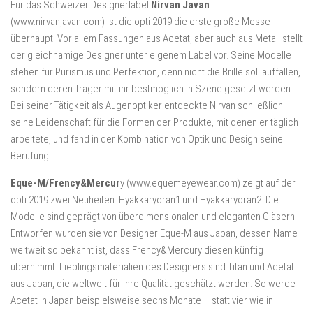
Für das Schweizer Designerlabel
Nirvan Javan
(www.nirvanjavan.com) ist die opti 2019 die erste große Messe
überhaupt. Vor allem Fassungen aus Acetat, aber auch aus Metall stellt
der gleichnamige Designer unter eigenem Label vor. Seine Modelle
stehen für Purismus und Perfektion, denn nicht die Brille soll auffallen,
sondern deren Träger mit ihr bestmöglich in Szene gesetzt werden.
Bei seiner Tätigkeit als Augenoptiker entdeckte Nirvan schließlich
seine Leidenschaft für die Formen der Produkte, mit denen er täglich
arbeitete, und fand in der Kombination von Optik und Design seine
Berufung.
Eque-M/Frency&Mercur
y (www.equemeyewear.com) zeigt auf der
opti 2019 zwei Neuheiten: Hyakkaryoran1 und Hyakkaryoran2. Die
Modelle sind geprägt von überdimensionalen und eleganten Gläsern.
Entworfen wurden sie von Designer Eque-M aus Japan, dessen Name
weltweit so bekannt ist, dass Frency&Mercury diesen künftig
übernimmt. Lieblingsmaterialien des Designers sind Titan und Acetat
aus Japan, die weltweit für ihre Qualität geschätzt werden. So werde
Acetat in Japan beispielsweise sechs Monate – statt vier wie in