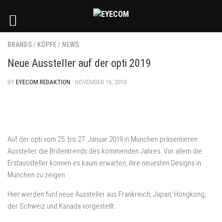
BRANDS
/
KÖPFE
/
NEWS
Neue Aussteller auf der opti 2019
BY
EYECOM REDAKTION
· NOVEMBER 16, 2018
Auf der opti vom 25. bis 27. Januar 2019 in München präsentieren
Aussteller die Brillentrends des kommenden Jahres. Vor allem die
Erstaussteller können es kaum erwarten, ihre neuesten Designs in
München zu zeigen.
Hier werden fünf neue Aussteller aus Frankreich, Japan, Hongkong,
der Schweiz und Kanada vorgestellt: