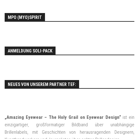
MPO (MYO)SPIRIT
ANMELDUNG SOLI-PACK
NEUES VON UNSEREM PARTNER TEF:
„Amazing Eyewear – The Holy Grail on Eyewear Design“
ist ein
einzigartiger, großformatiger Bildband über unabhängige
Brillenlabels, mit Geschichten von herausragenden Designern,