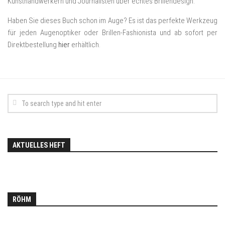
Kunsthandwerkern und Journalisten über echtes Brillendesign.
Haben Sie dieses Buch schon im Auge? Es ist das perfekte Werkzeug
für jeden Augenoptiker oder Brillen-Fashionista und ab sofort per
Direktbestellung
hier
erhältlich.
AKTUELLES HEFT
RÖHM