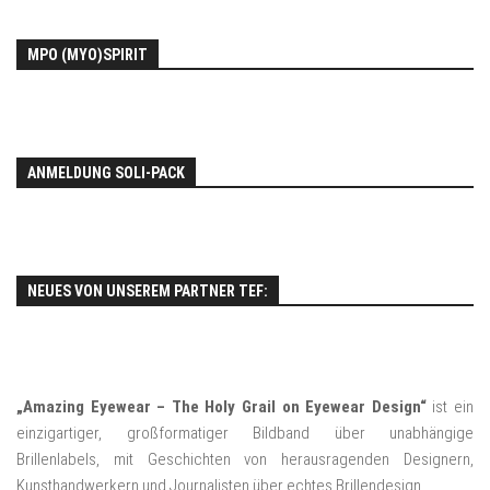
MPO (MYO)SPIRIT
ANMELDUNG SOLI-PACK
NEUES VON UNSEREM PARTNER TEF:
„Amazing Eyewear – The Holy Grail on Eyewear Design“
ist ein
einzigartiger, großformatiger Bildband über unabhängige
Brillenlabels, mit Geschichten von herausragenden Designern,
Kunsthandwerkern und Journalisten über echtes Brillendesign.