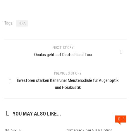
Tags:
NIKA
NEXT STORY
Oculus geht auf Deutschland Tour
PREVIOUS STORY
Investoren stärken Karlsruher Meisterschule für Augenoptik
und Hörakustik
YOU MAY ALSO LIKE...
0
NACHRUF
Comeback bei NIKA Optics