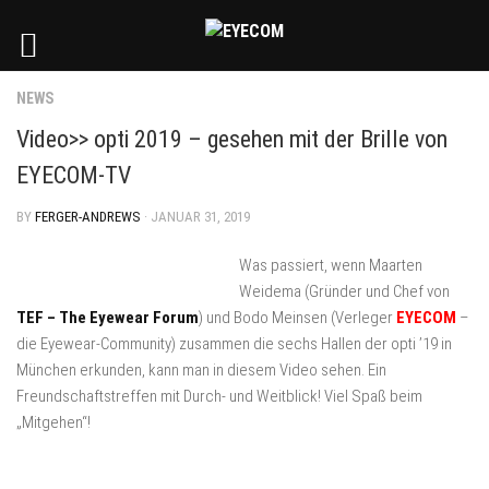
NEWS
Video>> opti 2019 – gesehen mit der Brille von
EYECOM-TV
BY
FERGER-ANDREWS
· JANUAR 31, 2019
Was passiert, wenn Maarten
Weidema (Gründer und Chef von
TEF – The Eyewear Forum
) und Bodo Meinsen (Verleger
EYECOM
–
die Eyewear-Community) zusammen die sechs Hallen der opti ’19 in
München erkunden, kann man in diesem Video sehen. Ein
Freundschaftstreffen mit Durch- und Weitblick! Viel Spaß beim
„Mitgehen“!