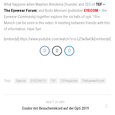
What happens when Maarten Weidema (founder and CEO of
TEF –
The Eyewear Forum
) and Bodo Meinsen (publisher
EYECOM
– the
Eyewear-Community) together explore the six halls of opti ’19 in
Munich can be seen in this video. A meeting between friends with lots
of information. Have fun!
[embedyt] https://www.youtube.com/watch?v=o1jZ5w8a43k[/embedyt]
Tags:
Eyecom
EYECOM-TV
TEF
TEFmagazine
TheEyewearforum
NEXT STORY
Essilor mit Besucherrekord auf der Opti 2019