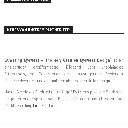
NEUES VON UNSEREM PARTNER TEF:
„Amazing Eyewear – The Holy Grail on Eyewear Design“
ist ein
einzigartiger, großformatiger Bildband über unabhängige
Brillenlabels, mit Geschichten von herausragenden Designern,
Kunsthandwerkern und Journalisten über echtes Brillendesign.
Haben Sie dieses Buch schon im Auge? Es ist das perfekte Werkzeug
für jeden Augenoptiker oder Brillen-Fashionista und ab sofort per
Direktbestellung
hier
erhältlich.