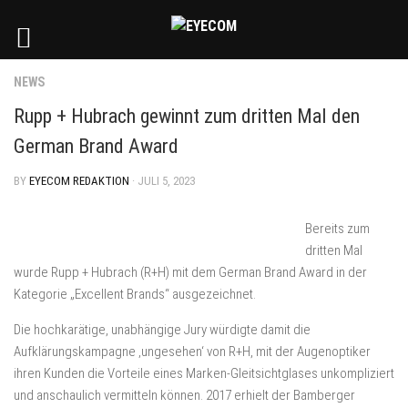
NEWS
Rupp + Hubrach gewinnt zum dritten Mal den
German Brand Award
BY
EYECOM REDAKTION
· JULI 5, 2023
Bereits zum
dritten Mal
wurde Rupp + Hubrach (R+H) mit dem German Brand Award in der
Kategorie „Excellent Brands“ ausgezeichnet.
Die hochkarätige, unabhängige Jury würdigte damit die
Aufklärungskampagne ‚ungesehen‘ von R+H, mit der Augenoptiker
ihren Kunden die Vorteile eines Marken-Gleitsichtglases unkompliziert
und anschaulich vermitteln können. 2017 erhielt der Bamberger