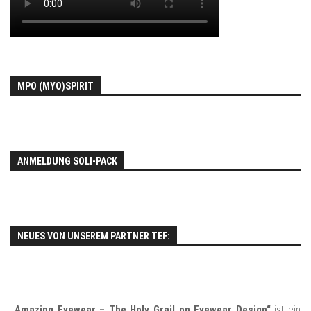
MPO (MYO)SPIRIT
ANMELDUNG SOLI-PACK
NEUES VON UNSEREM PARTNER TEF:
„Amazing Eyewear – The Holy Grail on Eyewear Design“
ist ein