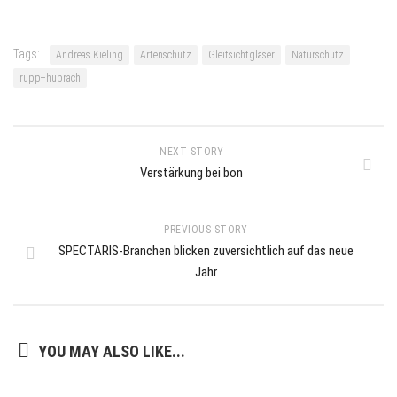
Tags:
Andreas Kieling
Artenschutz
Gleitsichtgläser
Naturschutz
rupp+hubrach
NEXT STORY
Verstärkung bei bon
PREVIOUS STORY
SPECTARIS-Branchen blicken zuversichtlich auf das neue
Jahr
YOU MAY ALSO LIKE...