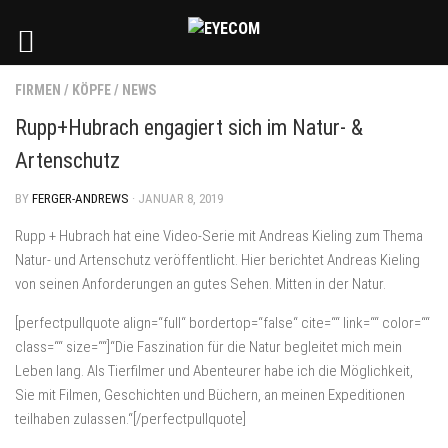
FIRMEN
/
KÖPFE
/
NEWS
Rupp+Hubrach engagiert sich im Natur- &
Artenschutz
BY
FERGER-ANDREWS
· JANUAR 8, 2019
Rupp + Hubrach hat eine Video-Serie mit Andreas Kieling zum Thema
Natur- und Artenschutz veröffentlicht. Hier berichtet Andreas Kieling
von seinen Anforderungen an gutes Sehen. Mitten in der Natur.
[perfectpullquote align=“full“ bordertop=“false“ cite=““ link=““ color=““
class=““ size=““]“Die Faszination für die Natur begleitet mich mein
Leben lang. Als Tierfilmer und Abenteurer habe ich die Möglichkeit,
Sie mit Filmen, Geschichten und Büchern, an meinen Expeditionen
teilhaben zulassen.“[/perfectpullquote]