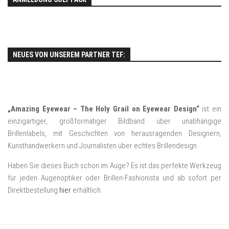
NEUES VON UNSEREM PARTNER TEF:
„Amazing Eyewear – The Holy Grail on Eyewear Design“
ist ein
einzigartiger, großformatiger Bildband über unabhängige
Brillenlabels, mit Geschichten von herausragenden Designern,
Kunsthandwerkern und Journalisten über echtes Brillendesign.
Haben Sie dieses Buch schon im Auge? Es ist das perfekte Werkzeug
für jeden Augenoptiker oder Brillen-Fashionista und ab sofort per
Direktbestellung
hier
erhältlich.