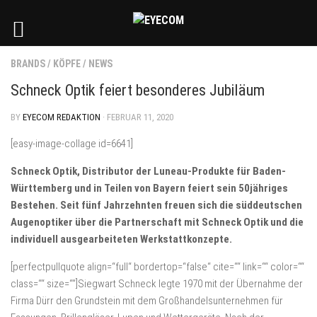
BRANDS
/
KÖPFE
/
NEWS
Schneck Optik feiert besonderes Jubiläum
BY
EYECOM REDAKTION
· FEBRUAR 11, 2020
[easy-image-collage id=6641]
Schneck Optik, Distributor der Luneau-Produkte für Baden-
Württemberg und in Teilen von Bayern feiert sein 50jähriges
Bestehen. Seit fünf Jahrzehnten freuen sich die süddeutschen
Augenoptiker über die Partnerschaft mit Schneck Optik und die
individuell ausgearbeiteten Werkstattkonzepte.
[perfectpullquote align=“full“ bordertop=“false“ cite=““ link=““ color=““
class=““ size=““]Siegwart Schneck legte 1970 mit der Übernahme der
Firma Dürr den Grundstein mit dem Großhandelsunternehmen für