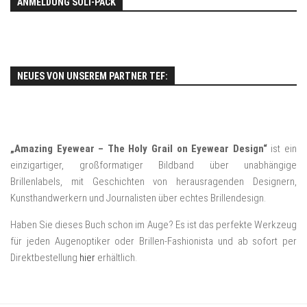
ANMELDUNG SOLI-PACK
NEUES VON UNSEREM PARTNER TEF:
„Amazing Eyewear – The Holy Grail on Eyewear Design“
ist ein
einzigartiger, großformatiger Bildband über unabhängige
Brillenlabels, mit Geschichten von herausragenden Designern,
Kunsthandwerkern und Journalisten über echtes Brillendesign.
Haben Sie dieses Buch schon im Auge? Es ist das perfekte Werkzeug
für jeden Augenoptiker oder Brillen-Fashionista und ab sofort per
Direktbestellung
hier
erhältlich.