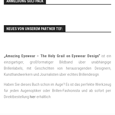
ANMELDUNG SOLI-PACK
NEUES VON UNSEREM PARTNER TEF:
„Amazing Eyewear – The Holy Grail on Eyewear Design“
ist ein
einzigartiger, großformatiger Bildband über unabhängige
Brillenlabels, mit Geschichten von herausragenden Designern,
Kunsthandwerkern und Journalisten über echtes Brillendesign.
Haben Sie dieses Buch schon im Auge? Es ist das perfekte Werkzeug
für jeden Augenoptiker oder Brillen-Fashionista und ab sofort per
Direktbestellung
hier
erhältlich.