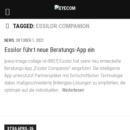
TAGGED:
ESSILOR COMPANION
NEWS
OKTOBER 1, 2021
Essilor führt neue Beratungs-App ein
[easy-image-collage id=8857] Essilor hat seine neu entwickelte
Beratungs-App „Essilor Companion“ eingeführt. Die intelligente
App unterstützt Partneroptiker mit fortschrittlicher Technologie
dabei, maßgeschneiderte Brillenglas-Lösungen zu empfehlen, die
optimale auf die individuellen
…Weiterlesen
XTRA APRIL-26