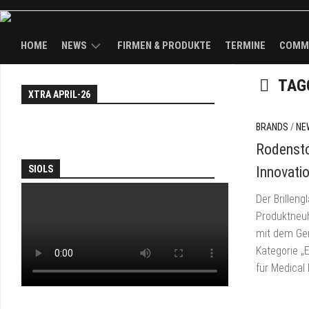
HOME
NEWS
FIRMEN & PRODUKTE
TERMINE
COMM
TAG
NEWS
EY
XTRA APRIL-26
WAL
TH
KÖPFE
FAI
BRANDS
/
NE
BRANDS
Rodenst
AN
SOL
SIOLS
Innovati
PA
Der Brillen
JO
Produktneuh
&
mit dem Ger
DEA
Kategorie „
EY
für Medical
TV
TH