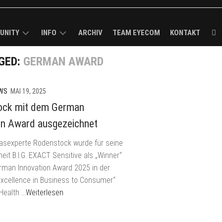
UNITY
INFO
ARCHIV
TEAM EYECOM
KONTAKT
GED:
GERMAN AWARD
ECOM
KURZPROFIL
K-
ROUGH
MEDIADATEN
R
/
WS
MAI 19, 2025
VERBREITUNGSANALYSE
ock mit dem German
MELDUNG
I-
IMPRESSUM
on Award ausgezeichnet
CK
glasexperte Rodenstock wurde für seine
BS
eit B.I.G. EXACT Sensitive als „Winner“
man Innovation Award 2025 in der
LS
Excellence in Business to Consumer“
ECOM-
 Health
…Weiterlesen
E