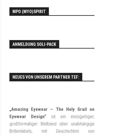
EY
MPO (MYO)SPIRIT
FO
ANMELDUNG SOLI-PACK
NEUES VON UNSEREM PARTNER TEF:
„Amazing Eyewear – The Holy Grail on
Eyewear Design“
ist ein einzigartiger,
großformatiger Bildband über unabhängige
Brillenlabels, mit Geschichten von