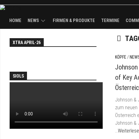
HOME
NEWS
FIRMEN & PRODUKTE
TERMINE
COMM
TAG
NEWS
EY
XTRA APRIL-26
WAL
TH
KÖPFE
FAI
KÖPFE
/
NEW
BRANDS
Johnson
AN
SOL
SIOLS
of Key A
PA
Österrei
JO
Johnson & J
&
DEA
zum neuen 
Österreich 
EY
Johnson & J
TV
…Weiterles
TH