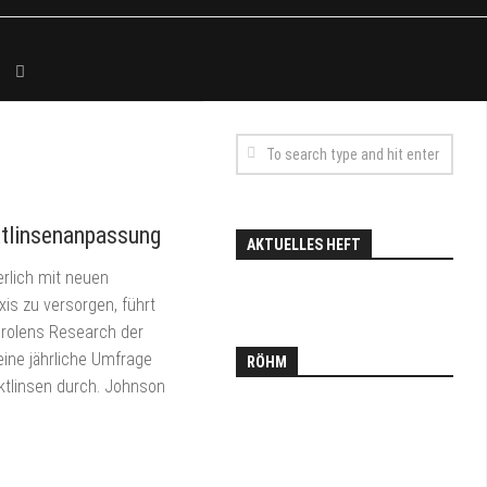
tlinsenanpassung
AKTUELLES HEFT
rlich mit neuen
xis zu versorgen, führt
urolens Research der
eine jährliche Umfrage
RÖHM
ktlinsen durch. Johnson