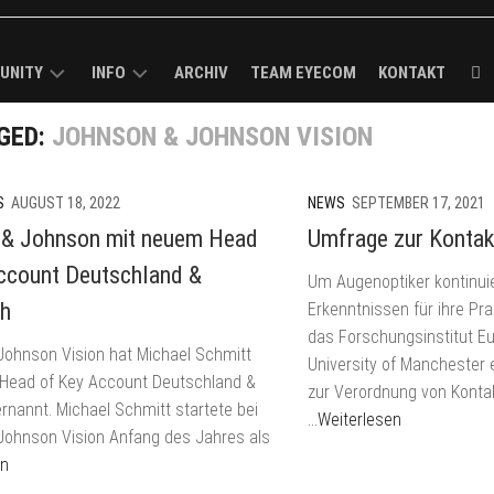
UNITY
INFO
ARCHIV
TEAM EYECOM
KONTAKT
GED:
JOHNSON & JOHNSON VISION
ECOM
KURZPROFIL
K-
ROUGH
MEDIADATEN
R
/
S
AUGUST 18, 2022
NEWS
SEPTEMBER 17, 2021
VERBREITUNGSANALYSE
 & Johnson mit neuem Head
Umfrage zur Kontak
MELDUNG
I-
IMPRESSUM
ccount Deutschland &
Um Augenoptiker kontinuie
CK
ch
Erkenntnissen für ihre Pra
BS
das Forschungsinstitut E
ohnson Vision hat Michael Schmitt
University of Manchester 
LS
Head of Key Account Deutschland &
zur Verordnung von Konta
ernannt. Michael Schmitt startete bei
…Weiterlesen
ECOM-
ohnson Vision Anfang des Jahres als
en
E