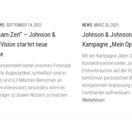
TEF
EWEAR
MAGAZINE
RUM
TEF
FACEBOOK
WS
SEPTEMBER 14, 2021
NEWS
MÄRZ 25, 2021
am-Zeit“ – Johnson &
Johnson & Johnson 
TEF
INSTAGRAM
Vision startet neue
Kampagne „Mein Opt
e
TEF
Mit der Kampagne „Mein O
LINKEDIN
Kontaktlinsenhersteller J
linsenmarkt bietet enormes Potenzial
Endverbraucher auf die Vo
TEF
te Augenoptiker, schließlich sind in
konformen persönlichen 
NEWSLETTER
 rund 6,3 Millionen Menschen an
SIGN
kompetenten Anpassung i
en interessiert, besonders lohnt es
UP
Fachhandel aufmerksam.
enträger zu dualen Nutzern zu machen.
…
Weiterlesen