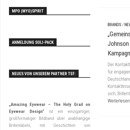
EY
MPO (MYO)SPIRIT
FO
BRANDS
/
NE
„Gemeins
ANMELDUNG SOLI-PACK
Johnson 
Kampagn
Der Kontakt
für engagier
NEUES VON UNSEREM PARTNER TEF:
Deutschland
Kontaktlins
sich, Brill
Weiterlesen
„Amazing Eyewear – The Holy Grail on
Eyewear Design“
ist ein einzigartiger,
großformatiger Bildband über unabhängige
Brillenlabels, mit Geschichten von