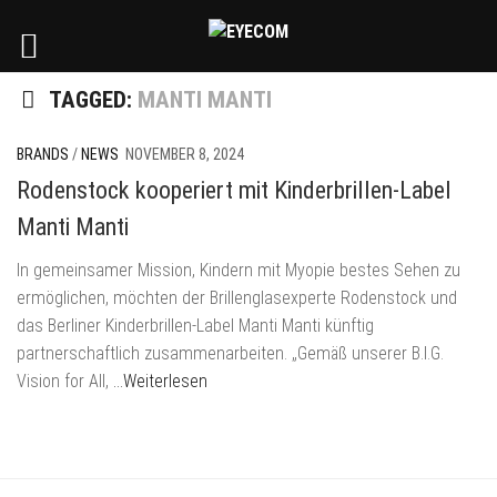
TAGGED:
MANTI MANTI
BRANDS
/
NEWS
NOVEMBER 8, 2024
Rodenstock kooperiert mit Kinderbrillen-Label
Manti Manti
In gemeinsamer Mission, Kindern mit Myopie bestes Sehen zu
ermöglichen, möchten der Brillenglasexperte Rodenstock und
das Berliner Kinderbrillen-Label Manti Manti künftig
partnerschaftlich zusammenarbeiten. „Gemäß unserer B.I.G.
Vision for All,
…Weiterlesen