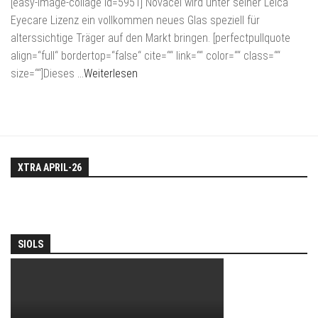
[easy-image-collage id=5951] Novacel wird unter seiner Leica
Eyecare Lizenz ein vollkommen neues Glas speziell für
alterssichtige Träger auf den Markt bringen. [perfectpullquote
align=“full“ bordertop=“false“ cite=““ link=““ color=““ class=““
size=““]Dieses
…Weiterlesen
XTRA APRIL-26
SIOLS