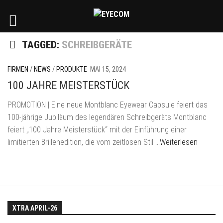
TAGGED:
SCHREIBGERÄTE
FIRMEN
/
NEWS
/
PRODUKTE
MAI 15, 2024
100 JAHRE MEISTERSTÜCK
PROMOTION | Eine neue Montblanc Eyewear Capsule feiert das
100-jährige Jubiläum des legendären Schreibgeräts Montblanc
feiert „100 Jahre Meisterstück“ mit der Einführung einer
limitierten Brillenedition, die vom zeitlosen Stil
…Weiterlesen
XTRA APRIL-26