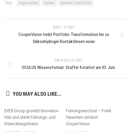
Tags:
Augenoptiker
Optiker
Spectaris-Trendforum
NEXT STORY
CooperVision treibt Portfolio-Transformation hin zu
Silikonhydrogel-Kontaktlinsen voran
PREVIOUS STORY
OCULUS Wissensformat: Staffel 4 startet am 03. Juni
YOU MAY ALSO LIKE...
EVEX Group gründet Innovation
Führungswechsel – Frank
Hub und stärkt Führungs- und
Hauerken verlässt
Entwicklungsteams
CooperVision