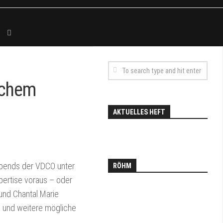
schem
AKTUELLES HEFT
abends der VDCO unter
RÖHM
pertise voraus – oder
 und Chantal Marie
d und weitere mögliche