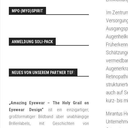
EY
MPO (MYO)SPIRIT
FO
Im Zentrum
Versorgung
Ausgangspun
Augenheilku
ANMELDUNG SOLI-PACK
Früherkenn
Schätzungen
vermeidbar.
Augenerkra
NEUES VON UNSEREM PARTNER TEF:
Retinopath
strukturie
auch auf Se
kurz- bis m
„Amazing Eyewear – The Holy Grail on
Eyewear Design“
ist ein einzigartiger,
Mirantus H
großformatiger Bildband über unabhängige
Unternehmen
Brillenlabels, mit Geschichten von