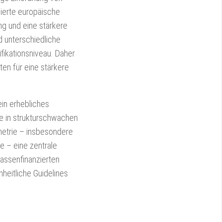
lierte europäische
ng und eine stärkere
d unterschiedliche
fikationsniveau. Daher
en für eine stärkere
in erhebliches
re in strukturschwachen
metrie – insbesondere
le – eine zentrale
kassenfinanzierten
heitliche Guidelines