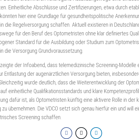
n. Einheitliche Abschlüsse und Zertifizierungen, etwa durch etab
 könnten hier eine Grundlage für gesundheitspolitische Anerkennu
 in die Regelversorgung schaffen. Aktuell existieren in Deutschlan
wege für den Beruf des Optometristen ohne klar definiertes Quali
mogener Standard für die Ausbildung oder Studium zum Optometrist
 in die Versorgung Grundvoraussetzung.
zeigte der Infoabend, dass telemedizinische Screening-Modelle e
zur Entlastung der augenärztlichen Versorgung bieten, insbesonde
Gleichzeitig wurde deutlich, dass die Weiterentwicklung der Opto
 auf einheitliche Qualifikationsstandards und klare Kompetenzprofi
ng dafür ist, als Optometristen künftig eine aktivere Rolle in der 
zu übernehmen. Die VDCO setzt sich genau hierfür ein und will ein
trisches Screening schaffen.