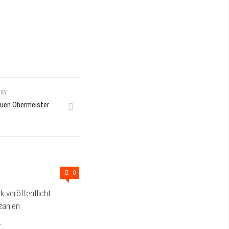
ORY
euen Obermeister
0
 veröffentlicht
zahlen
4