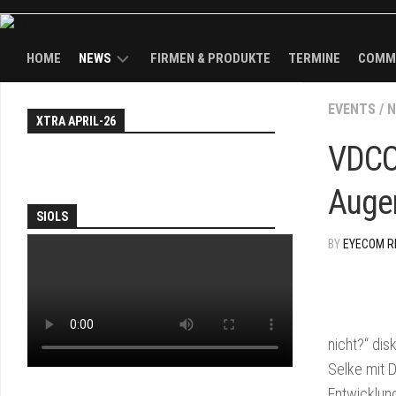
HOME
NEWS
FIRMEN & PRODUKTE
TERMINE
COMM
NEWS
EVENTS
EY
/
N
XTRA APRIL-26
WAL
TH
KÖPFE
VDCO 
FAI
BRANDS
Auge
AN
SOL
SIOLS
PA
BY
EYECOM R
JO
&
DEA
EY
nicht?“ dis
TV
Selke mit D
Entwicklun
TH