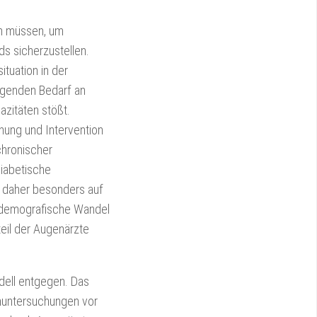
in müssen, um
s sicherzustellen.
tuation in der
eigenden Bedarf an
zitäten stößt.
nung und Intervention
chronischer
iabetische
d daher besonders auf
r demografische Wandel
teil der Augenärzte
dell entgegen. Das
enuntersuchungen vor