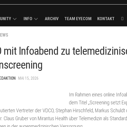
UNITY
INFO
ARCHIV
TEAM EYECOM
KONTAKT
ECOM
EWS
KURZPROFIL
K-
ROUGH
MEDIADATEN
mit Infoabend zu telemedizini
R
/
VERBREITUNGSANALYSE
nscreening
MELDUNG
I-
IMPRESSUM
CK
EDAKTION
· MAI 15, 2026
BS
Im Rahmen eines online Info
LS
dem Titel „Screening setzt Ex
ECOM-
kutierten Vertreter der VDCO, Stephan Hirschfeld, Markus Schuldt
r. Claus Gruber von Mirantus Health über Telemedizin als Standar
gen in der augenmedizinischen Versorgung.
E