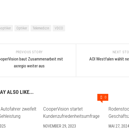
optiker
Optiker
Telemedizin
VDCO
PREVIOUS STORY
NEXT ST
operVision baut Zusammenarbeit mit
AOI Westfalen wählt n
axregio weiter aus
AY ALSO LIKE...
0
 Autofahrer zweifelt
CooperVision startet
Rodenstock
Sehleistung
Kundenzufriedenheitsumfrage
Geschäfts
2025
NOVEMBER 29, 2023
MAI 27, 202