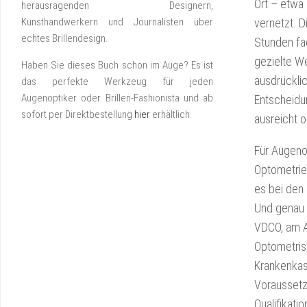
Ort – etwa
herausragenden Designern,
Kunsthandwerkern und Journalisten über
vernetzt. D
echtes Brillendesign.
Stunden fa
gezielte We
Haben Sie dieses Buch schon im Auge? Es ist
ausdrücklic
das perfekte Werkzeug für jeden
Augenoptiker oder Brillen-Fashionista und ab
Entscheidun
sofort per Direktbestellung
hier
erhältlich.
ausreicht 
Für Augenop
Optometrie
es bei den 
Und genau h
VDCO, am A
Optometris
Krankenkas
Voraussetzu
Qualifikat