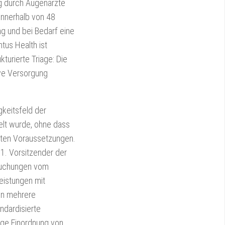
ng durch Augenärzte
innerhalb von 48
ng und bei Bedarf eine
tus Health ist
turierte Triage: Die
ive Versorgung
gkeitsfeld der
elt wurde, ohne dass
erten Voraussetzungen.
 1. Vorsitzender der
rsuchungen vom
eistungen mit
en mehrere
ndardisierte
ige Einordnung von