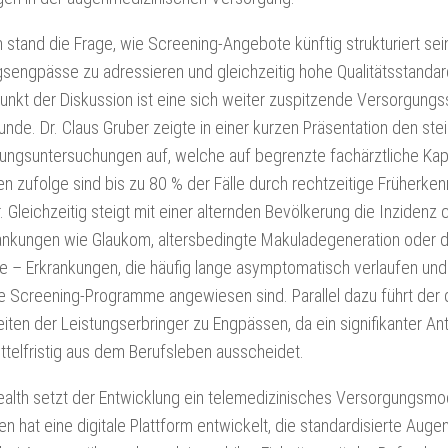
TEF
EWEAR
MAGAZINE
RUM
 stand die Frage, wie Screening-Angebote künftig strukturiert se
TEF
sengpässe zu adressieren und gleichzeitig hohe Qualitätsstandard
FACEBOOK
kt der Diskussion ist eine sich weiter zuspitzende Versorgungssi
TEF
nde. Dr. Claus Gruber zeigte in einer kurzen Präsentation den st
INSTAGRAM
ungsuntersuchungen auf, welche auf begrenzte fachärztliche Kapa
 zufolge sind bis zu 80 % der Fälle durch rechtzeitige Früherken
TEF
LINKEDIN
 Gleichzeitig steigt mit einer alternden Bevölkerung die Inzidenz 
nkungen wie Glaukom, altersbedingte Makuladegeneration oder d
TEF
NEWSLETTER
ie – Erkrankungen, die häufig lange asymptomatisch verlaufen un
SIGN
rte Screening-Programme angewiesen sind. Parallel dazu führt de
UP
iten der Leistungserbringer zu Engpässen, da ein signifikanter An
ittelfristig aus dem Berufsleben ausscheidet.
ealth setzt der Entwicklung ein telemedizinisches Versorgungsmo
 hat eine digitale Plattform entwickelt, die standardisierte Aug