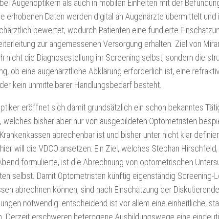
 bei Augenoptikern als auch in mobilen Einheiten mit der Befundu
ie erhobenen Daten werden digital an Augenärzte übermittelt und 
chärztlich bewertet, wodurch Patienten eine fundierte Einschätzu
iterleitung zur angemessenen Versorgung erhalten. Ziel von Miran
h nicht die Diagnosestellung im Screening selbst, sondern die struk
g, ob eine augenärztliche Abklärung erforderlich ist, eine refrakt
oder kein unmittelbarer Handlungsbedarf besteht.
tiker eröffnet sich damit grundsätzlich ein schon bekanntes Täti
, welches bisher aber nur von ausgebildeten Optometristen bespi
Krankenkassen abrechenbar ist und bisher unter nicht klar defini
ier will die VDCO ansetzen: Ein Ziel, welches Stephan Hirschfeld,
bend formulierte, ist die Abrechnung von optometrischen Unte
ten selbst. Damit Optometristen künftig eigenständig Screening-L
sen abrechnen können, sind nach Einschätzung der Diskutierend
ngen notwendig: entscheidend ist vor allem eine einheitliche, sta
ion. Derzeit erschweren heterogene Ausbildungswege eine eindeut