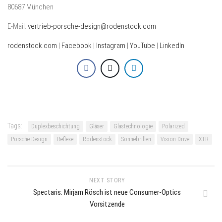
80687 München
E-Mail:
vertrieb-porsche-design@rodenstock.com
rodenstock.com
|
Facebook
|
Instagram
|
YouTube
|
LinkedIn
Tags:
Duplexbeschichtung
Gläser
Glastechnologie
Polarized
Porsche Design
Reflexe
Rodenstock
Sonnebrillen
Vision Drive
XTR
NEXT STORY
Spectaris: Mirjam Rösch ist neue Consumer-Optics
Vorsitzende