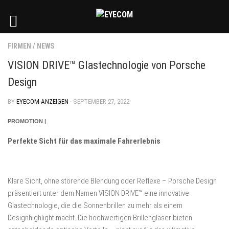
FIRMEN
/
NEWS
VISION DRIVE™ Glastechnologie von Porsche
Design
BY
EYECOM ANZEIGEN
· SEPTEMBER 27, 2022
PROMOTION |
Perfekte Sicht für das maximale Fahrerlebnis
Klare Sicht, ohne störende Blendung oder Reflexe – Porsche Design
präsentiert unter dem Namen VISION DRIVE™ eine innovative
Glastechnologie, die die Sonnenbrillen zu mehr als einem
Designhighlight macht. Die hochwertigen Brillengläser bieten