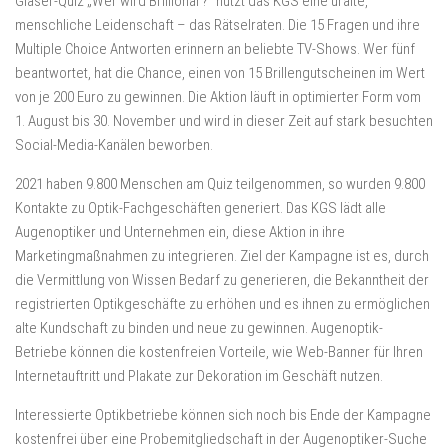
Gläser-Quiz „Wer wird Brillionär?“ nutzt das KGS eine uralte,
menschliche Leidenschaft – das Rätselraten. Die 15 Fragen und ihre
Multiple Choice Antworten erinnern an beliebte TV-Shows. Wer fünf
beantwortet, hat die Chance, einen von 15 Brillengutscheinen im Wert
von je 200 Euro zu gewinnen. Die Aktion läuft in optimierter Form vom
1. August bis 30. November und wird in dieser Zeit auf stark besuchten
Social-Media-Kanälen beworben.
2021 haben 9.800 Menschen am Quiz teilgenommen, so wurden 9.800
Kontakte zu Optik-Fachgeschäften generiert. Das KGS lädt alle
Augenoptiker und Unternehmen ein, diese Aktion in ihre
Marketingmaßnahmen zu integrieren. Ziel der Kampagne ist es, durch
die Vermittlung von Wissen Bedarf zu generieren, die Bekanntheit der
registrierten Optikgeschäfte zu erhöhen und es ihnen zu ermöglichen
alte Kundschaft zu binden und neue zu gewinnen. Augenoptik-
Betriebe können die kostenfreien Vorteile, wie Web-Banner für Ihren
Internetauftritt und Plakate zur Dekoration im Geschäft nutzen.
Interessierte Optikbetriebe können sich noch bis Ende der Kampagne
kostenfrei über eine Probemitgliedschaft in der Augenoptiker-Suche