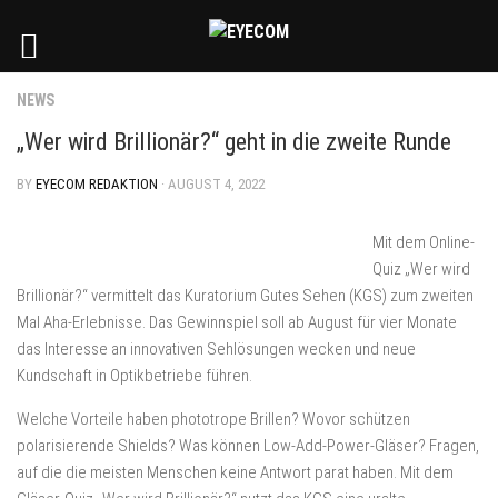
NEWS
„Wer wird Brillionär?“ geht in die zweite Runde
BY
EYECOM REDAKTION
· AUGUST 4, 2022
Mit dem Online-
Quiz „Wer wird
Brillionär?“ vermittelt das Kuratorium Gutes Sehen (KGS) zum zweiten
Mal Aha-Erlebnisse. Das Gewinnspiel soll ab August für vier Monate
das Interesse an innovativen Sehlösungen wecken und neue
Kundschaft in Optikbetriebe führen.
Welche Vorteile haben phototrope Brillen? Wovor schützen
polarisierende Shields? Was können Low-Add-Power-Gläser? Fragen,
auf die die meisten Menschen keine Antwort parat haben. Mit dem