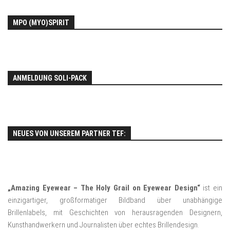
MPO (MYO)SPIRIT
ANMELDUNG SOLI-PACK
NEUES VON UNSEREM PARTNER TEF:
„Amazing Eyewear – The Holy Grail on Eyewear Design“
ist ein
einzigartiger, großformatiger Bildband über unabhängige
Brillenlabels, mit Geschichten von herausragenden Designern,
Kunsthandwerkern und Journalisten über echtes Brillendesign.