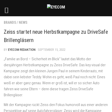
BRANDS
/
NEWS
Zeiss startet neue Herbstkampagne zu DriveSafe
Brillengläsern
BY
EYECOM REDAKTION
· SEPTEMBER 15, 2022
„Familie an Bord – Sicherheit im Blick“ lautet das Motto der
diesjährigen Herbstkampagne zu Zeiss DriveSafe. Das key visual der
Kampagne zeigt den kleinen Jungen Paul in seinem Kinderauto, mit
dabei sein liebster Teddy. Wohin es geht, weiß Paul noch nicht. Eines
weiß er aber ganz genau: Wenn er groß ist, will er so sicher Auto
fahren wie seine Eltern – denn diese tragen Zeiss DriveSafe
Brillengläser.
Mit der Kampagne rückt Zeiss den Fokus humorvoll aus einer anderen
Perspektive auf seine Autofahrergläser. Zeiss wird die Kampagne