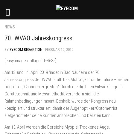
NEWS
70. WVAO Jahreskongress
BY
EYECOM REDAKTION
· FEBRUAR 19, 2019
[easy-image-collage id=4685]
Am 13. und 14. April 2019 findet in Bad Nauheim der 70.
Jahreskongress der WVAO statt. Das Motto: „Fit for the future – Sehen
begreifen, Chancen ergreifen“. Durch die digitalen Entwicklungen in
Gerätetechnik und Messmethodik verändern sich die
Rahmenbedingungen rasant. Deshalb wurde der Kongress neu
konzipiert und strukturiert, damit der Augenoptiker/Optometrist
zielgerichteter seine Kunden ansprechen und beraten kann.
Am 13. April werden die Bereiche Myopie, Trockenes Auge,