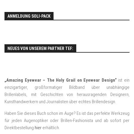
ANMELDUNG SOLI-PACK
NEUES VON UNSEREM PARTNER TEF:
„Amazing Eyewear – The Holy Grail on Eyewear Design“
ist ein
einzigartiger, großformatiger Bildband über unabhängige
Brillenlabels, mit Geschichten von herausragenden Designern,
Kunsthandwerkern und Journalisten über echtes Brillendesign.
Haben Sie dieses Buch schon im Auge? Es ist das perfekte Werkzeug
für jeden Augenoptiker oder Brillen-Fashionista und ab sofort per
Direktbestellung
hier
erhältlich.