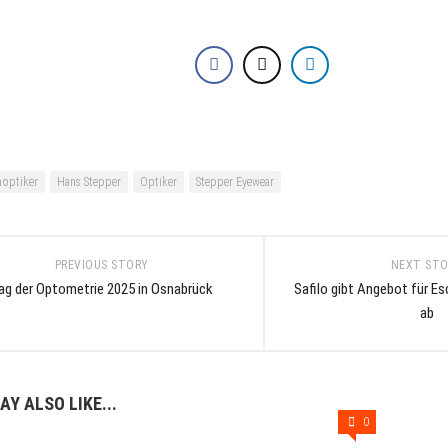
optiker
Hans Stepper
Optiker
Stepper Eyewear
PREVIOUS STORY
NEXT ST
ag der Optometrie 2025 in Osnabrück
Safilo gibt Angebot für 
ab
AY ALSO LIKE...
0