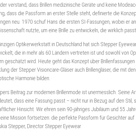
TEF
der verstand, dass Brillen medizinische Geräte und keine Modeac
EWEAR
MAGAZINE
RUM
, dass die Passform an erster Stelle steht, definierte die Konze
TEF
sungen neu. 1970 schuf Hans die ersten SI-Fassungen, wobei er 
FACEBOOK
ssenschaft nutzte, um eine Brille zu entwickeln, die wirklich passt
TEF
inzigen Optikerwerkstatt in Deutschland hat sich Stepper Eyewear
INSTAGRAM
ckelt, die in mehr als 60 Ländern vertreten ist und sowohl von Op
TEF
ern geschätzt wird. Heute geht das Konzept über Brillenfassungen
LINKEDIN
lung der Stepper Visioncare-Gläser auch Brillengläser, die mit de
TEF
ptische Harmonie bilden.
NEWSLETTER
SIGN
ers Beitrag zur modernen Brillenmode ist unermesslich. Seine Arbe
UP
utet, dass eine Fassung passt – nicht nur in Bezug auf den Stil, 
tlicher Hinsicht. Wir ehren sein 90-jähriges Jubiläum und 55 Jah
eine Mission fortsetzen: die perfekte Passform für Gesichter auf
askia Stepper, Director Stepper Eyewear