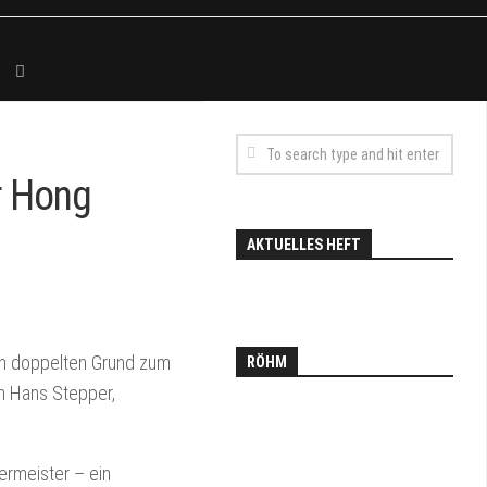
r Hong
AKTUELLES HEFT
en doppelten Grund zum
RÖHM
n Hans Stepper,
ermeister – ein