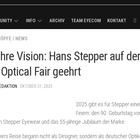
UNITY
INFO
ARCHIV
TEAM EYECOM
KONTAKT
ECOM
KÖPFE
/
NEWS
KURZPROFIL
K-
ROUGH
MEDIADATEN
hre Vision: Hans Stepper auf de
R
/
VERBREITUNGSANALYSE
Optical Fair geehrt
MELDUNG
I-
IMPRESSUM
CK
EDAKTION
· OKTOBER 21, 2025
BS
2025 gibt es für Stepper ein
LS
Feiern: den 90. Geburtstag vo
ECOM-
n Stepper Eyewear und das 55-jährige Jubiläum der Marke.
ers Reise begann nicht als Designer, sondern als deutscher Optik
E