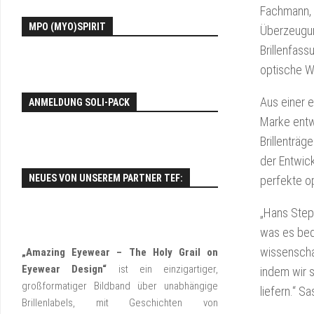
Fachmann, 
EY
MPO (MYO)SPIRIT
FO
Überzeugung
Brillenfas
optische Wi
Aus einer e
ANMELDUNG SOLI-PACK
Marke entwi
Brillenträg
der Entwick
NEUES VON UNSEREM PARTNER TEF:
perfekte o
„Hans Stepp
was es bede
wissenschaf
„Amazing Eyewear – The Holy Grail on
Eyewear Design“
ist ein einzigartiger,
indem wir s
großformatiger Bildband über unabhängige
liefern.“ S
Brillenlabels, mit Geschichten von