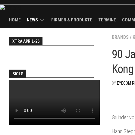
HOME
NEWS
FIRMEN & PRODUKTE
TERMINE
COMM
NEWS
BRANDS
EY
/
XTRA APRIL-26
WAL
TH
KÖPFE
90 Ja
FAI
BRANDS
Kong 
AN
SOL
SIOLS
PA
BY
EYECOM R
JO
&
DEA
EY
Gründer vo
TV
Hans Stepp
TH