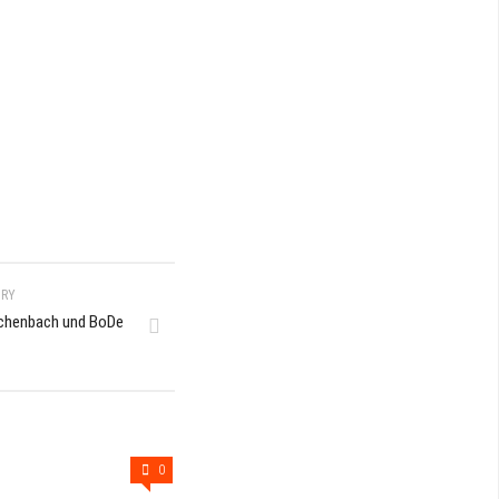
ORY
Eschenbach und BoDe
0