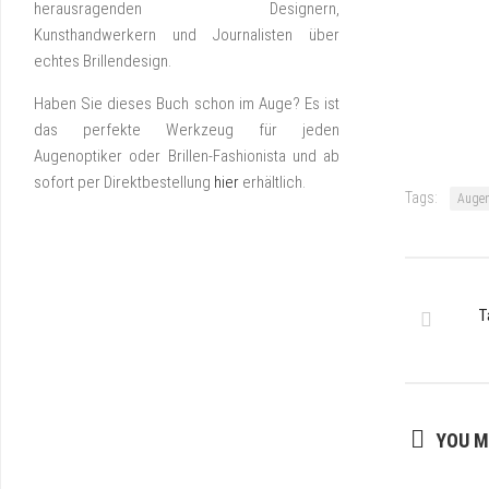
herausragenden Designern,
Kunsthandwerkern und Journalisten über
echtes Brillendesign.
Haben Sie dieses Buch schon im Auge? Es ist
das perfekte Werkzeug für jeden
Augenoptiker oder Brillen-Fashionista und ab
sofort per Direktbestellung
hier
erhältlich.
Tags:
Augen
T
YOU M