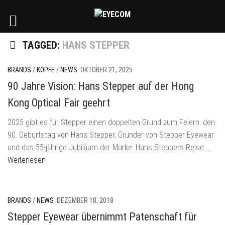
TAGGED:
HANS STEPPER
BRANDS
/
KÖPFE
/
NEWS
OKTOBER 21, 2025
90 Jahre Vision: Hans Stepper auf der Hong
Kong Optical Fair geehrt
2025 gibt es für Stepper einen doppelten Grund zum Feiern: den
90. Geburtstag von Hans Stepper, Gründer von Stepper Eyewear
und das 55-jährige Jubiläum der Marke. Hans Steppers Reise
…
Weiterlesen
BRANDS
/
NEWS
DEZEMBER 18, 2018
Stepper Eyewear übernimmt Patenschaft für