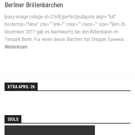
Berliner Brillenbärchen
[easy-image-collage id=2169] [perfectpullquote align=“full“
bordertop=“false“ cite=““ link=““ color=““ class=““ size=““]Am 26.
Dezember 2017 gab es Nachwuchs bei den Brillenbären im
Tierpark Berlin. Für eines dieser Bärchen hat Stepper Eyewear
…
Weiterlesen
XTRA APRIL-26
SIOLS