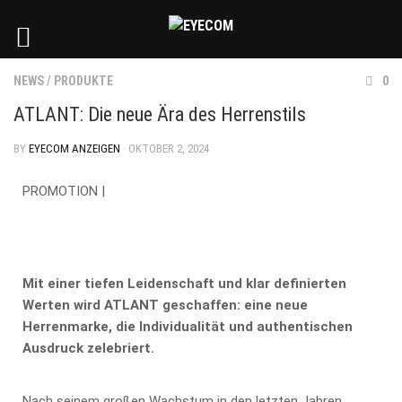
NEWS
/
PRODUKTE
0
ATLANT: Die neue Ära des Herrenstils
BY
EYECOM ANZEIGEN
· OKTOBER 2, 2024
PROMOTION |
Mit einer tiefen Leidenschaft und klar definierten
Werten wird ATLANT geschaffen: eine neue
Herrenmarke, die Individualität und authentischen
Ausdruck zelebriert.
Nach seinem großen Wachstum in den letzten Jahren