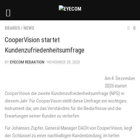
BRANDS
/
NEWS
0
CooperVision startet
Kundenzufriedenheitsumfrage
BY
EYECOM REDAKTION
· NOVEMBER 29, 2023
Am 4. Dezember
2023 startet
CooperVision die zweite Kundenzufriedenheitsumfrage (NPS) in
diesem Jahr. Für CooperVision stellt diese Umfrage ein wichtiges
Instrument dar, um das Verständnis für die Bedürfnisse und die
Erwartungen seiner Kunden zu vertiefen.
Für Johannes Zupfer, General Manager DACH von CooperVision, liegt
der Schlüssel zu einer nachhaltigen Kundenbindung, im tiefen