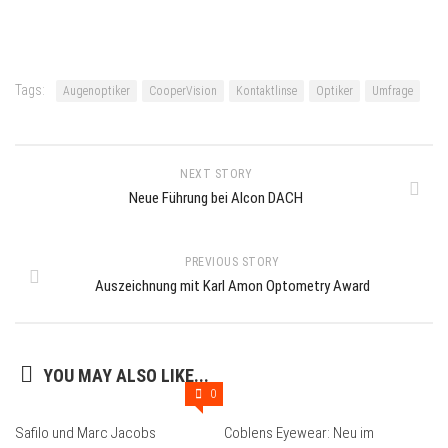
Tags:
Augenoptiker
CooperVision
Kontaktlinse
Optiker
Umfrage
NEXT STORY
Neue Führung bei Alcon DACH
PREVIOUS STORY
Auszeichnung mit Karl Amon Optometry Award
YOU MAY ALSO LIKE...
0
Safilo und Marc Jacobs
Coblens Eyewear: Neu im