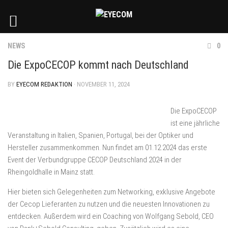
NEWS
0
Die ExpoCECOP kommt nach Deutschland
BY
EYECOM REDAKTION
· NOVEMBER 11, 2024
Die ExpoCECOP
ist eine jährliche
Veranstaltung in Italien, Spanien, Portugal, bei der Optiker und
Hersteller zusammenkommen. Nun findet am 01.12.2024 das erste
Event der Verbundgruppe CECOP Deutschland 2024 in der
Rheingoldhalle in Mainz statt.
Hier bieten sich Gelegenheiten zum Networking, exklusive Angebote
der Cecop Lieferanten zu nutzen und die neuesten Innovationen zu
entdecken. Außerdem wird ein Coaching von Wolfgang Sebold, CEO