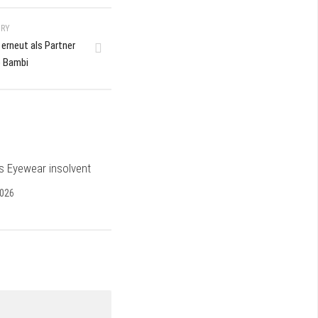
ORY
 erneut als Partner
o Bambi
s Eyewear insolvent
2026