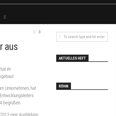
0
r aus
AKTUELLES HEFT
at ihr
sgebaut.
RÖHM
 im Unternehmen, hat
Entwicklungsleiters
24 begrüßen:
 2013 eine Ausbildung