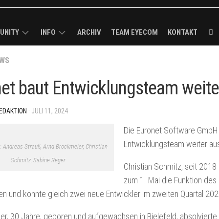
UNITY
INFO
ARCHIV
TEAM EYECOM
KONTAKT
ECOM
WS
KURZPROFIL
K-
ROUGH
MEDIADATEN
et baut Entwicklungsteam weite
R
/
VERBREITUNGSANALYSE
MELDUNG
EDAKTION
· JULI 11, 2024
I-
IMPRESSUM
CK
Die Euronet Software GmbH h
Entwicklungsteam weiter au
.r: Andreas Strauß, Arnd Brockmeier, Christian
BS
Schmitz, Sabine Reger
Christian Schmitz, seit 2018
LS
zum 1. Mai die Funktion des 
ECOM-
 und konnte gleich zwei neue Entwickler im zweiten Quartal 20
er, 30 Jahre, geboren und aufgewachsen in Bielefeld, absolvierte
E