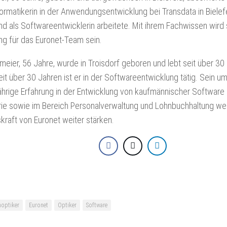
TEF
EWEAR
ormatikerin in der Anwendungsentwicklung bei Transdata in Bielef
MAGAZINE
RUM
d als Softwareentwicklerin arbeitete. Mit ihrem Fachwissen wird 
TEF
ng für das Euronet-Team sein.
FACEBOOK
eier, 56 Jahre, wurde in Troisdorf geboren und lebt seit über 30 
TEF
INSTAGRAM
eit über 30 Jahren ist er in der Softwareentwicklung tätig. Sein
jährige Erfahrung in der Entwicklung von kaufmännischer Softwar
TEF
LINKEDIN
erie sowie im Bereich Personalverwaltung und Lohnbuchhaltung we
kraft von Euronet weiter stärken.
TEF
NEWSLETTER
SIGN
UP
optiker
Euronet
Optiker
Software