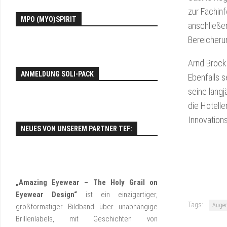
EY
zur Fachinf
MPO (MYO)SPIRIT
FO
anschließen
Bereicheru
Arnd Brockm
ANMELDUNG SOLI-PACK
Ebenfalls s
seine lang
die Hotell
Innovations
NEUES VON UNSEREM PARTNER TEF:
„Amazing Eyewear – The Holy Grail on
Eyewear Design“
ist ein einzigartiger,
Tags:
Augen
großformatiger Bildband über unabhängige
Brillenlabels, mit Geschichten von