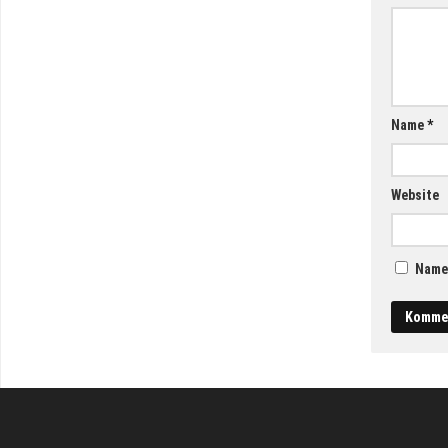
Name
*
Website
Name,