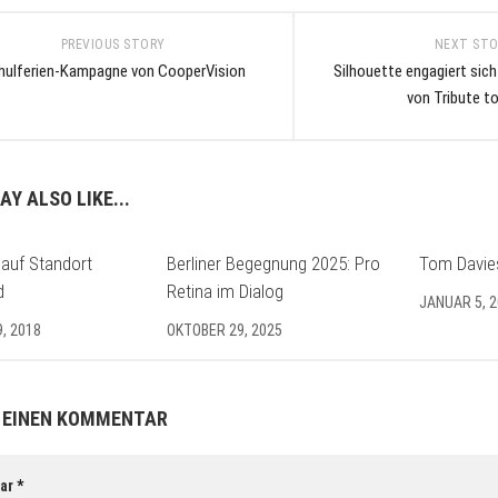
PREVIOUS STORY
NEXT ST
hulferien-Kampagne von CooperVision
Silhouette engagiert sich
von Tribute t
AY ALSO LIKE...
 auf Standort
Berliner Begegnung 2025: Pro
Tom Davie
d
Retina im Dialog
JANUAR 5, 
, 2018
OKTOBER 29, 2025
 EINEN KOMMENTAR
ar
*