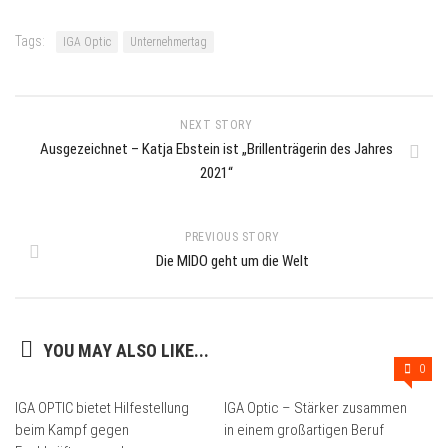
Tags:
IGA Optic
Unternehmertag
NEXT STORY
Ausgezeichnet – Katja Ebstein ist „Brillenträgerin des Jahres
2021“
PREVIOUS STORY
Die MIDO geht um die Welt
YOU MAY ALSO LIKE...
0
IGA OPTIC bietet Hilfestellung
IGA Optic – Stärker zusammen
beim Kampf gegen
in einem großartigen Beruf