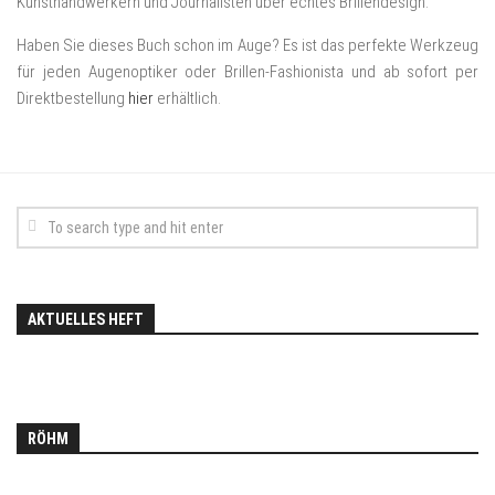
Kunsthandwerkern und Journalisten über echtes Brillendesign.
Haben Sie dieses Buch schon im Auge? Es ist das perfekte Werkzeug
für jeden Augenoptiker oder Brillen-Fashionista und ab sofort per
Direktbestellung
hier
erhältlich.
AKTUELLES HEFT
RÖHM