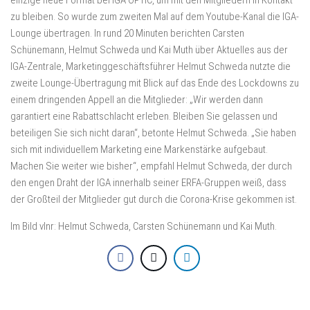
einzige neue Format bei IGA OPTIC, um mit den Mitgliedern in Kontakt
zu bleiben. So wurde zum zweiten Mal auf dem Youtube-Kanal die IGA-
Lounge übertragen. In rund 20 Minuten berichten Carsten
Schünemann, Helmut Schweda und Kai Muth über Aktuelles aus der
IGA-Zentrale, Marketinggeschäftsführer Helmut Schweda nutzte die
zweite Lounge-Übertragung mit Blick auf das Ende des Lockdowns zu
einem dringenden Appell an die Mitglieder: „Wir werden dann
garantiert eine Rabattschlacht erleben. Bleiben Sie gelassen und
beteiligen Sie sich nicht daran“, betonte Helmut Schweda. „Sie haben
sich mit individuellem Marketing eine Markenstärke aufgebaut.
Machen Sie weiter wie bisher“, empfahl Helmut Schweda, der durch
den engen Draht der IGA innerhalb seiner ERFA-Gruppen weiß, dass
der Großteil der Mitglieder gut durch die Corona-Krise gekommen ist.
Im Bild vlnr: Helmut Schweda, Carsten Schünemann und Kai Muth.