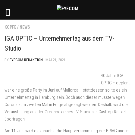
KÖPFE
/
NEWS
IGA OPTIC – Unternehmertag aus dem TV-
Studio
BY
EYECOM REDAKTION
· MAI 21, 2021
40 Jahre IGA
OPTIC – geplant
war eine große Party im Juni auf Mallorca – stattdessen sollte es ein
Unternehmertag in Hamburg sein. Doch auch dieser musste wegen
Corona zum zweiten Mal in Folge abgesagt werden. Deshalb wird die
Veranstaltung aus der Greenbox eines TV-Studios in Castrop-Rauxel
übertragen.
Am 11. Juni wird es zunächst die Hauptversammlung der BRIAG und im