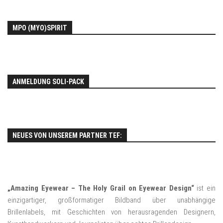
MPO (MYO)SPIRIT
ANMELDUNG SOLI-PACK
NEUES VON UNSEREM PARTNER TEF:
„Amazing Eyewear – The Holy Grail on Eyewear Design“
ist ein
einzigartiger, großformatiger Bildband über unabhängige
Brillenlabels, mit Geschichten von herausragenden Designern,