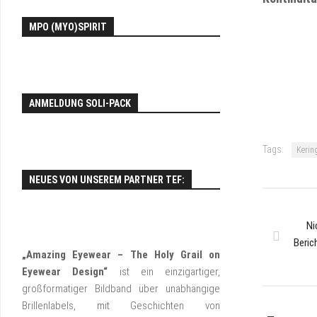
EY
MPO (MYO)SPIRIT
FO
ANMELDUNG SOLI-PACK
Tags:
Kerin
NEUES VON UNSEREM PARTNER TEF:
Ni
Beric
„Amazing Eyewear – The Holy Grail on
Eyewear Design“
ist ein einzigartiger,
großformatiger Bildband über unabhängige
Brillenlabels, mit Geschichten von