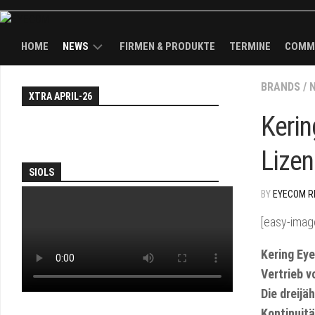
HOME
NEWS
FIRMEN & PRODUKTE
TERMINE
COMM
NEWS
BRANDS
EY
/
XTRA APRIL-26
WAL
TH
KÖPFE
Kerin
FAI
BRANDS
Lizen
AN
SOL
SIOLS
PA
BY
EYECOM R
JO
[easy-imag
&
DEA
Kering Eye
EY
Vertrieb 
TV
Die dreijä
Kontinuitä
TH