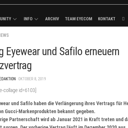
UNITY
INFO
ARCHIV
TEAM EYECOM
KONTAKT
ECOM
NEWS
KURZPROFIL
K-
ROUGH
MEDIADATEN
g Eyewear und Safilo erneuern
R
/
VERBREITUNGSANALYSE
zvertrag
MELDUNG
I-
IMPRESSUM
CK
EDAKTION
· OKTOBER 8, 2019
BS
e-collage id=6103]
LS
wear und Safilo haben die Verlängerung ihres Vertrags für H
ECOM-
von Gucci-Markenprodukten bekannt gegeben.
hrige Partnerschaft wird ab Januar 2021 in Kraft treten und d
t sorgen. Der vorherige Vertrag läuft im Dezember 2020 aus.
E