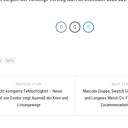
TEF
EWEAR
MAGAZINE
RUM
TEF
FACEBOOK
TEF
INSTAGRAM
TEF
LINKEDIN
g
Safilo
TEF
NEWSLETTER
SIGN
PREVIOUS STORY
NEXT ST
UP
cht korrigierte Fehlsichtigkeit – Neuer
Marcolin Gruppe, Swatch 
ht von Essilor zeigt Ausmaß der Krise und
und Longines Watch Co. Fr
Lösungswege
Zusammenarbeit