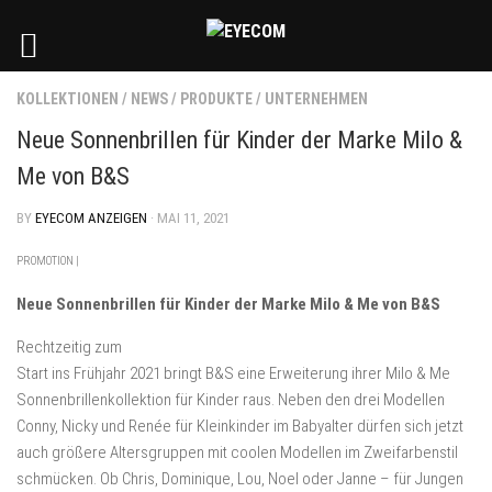
KOLLEKTIONEN
/
NEWS
/
PRODUKTE
/
UNTERNEHMEN
Neue Sonnenbrillen für Kinder der Marke Milo &
Me von B&S
BY
EYECOM ANZEIGEN
· MAI 11, 2021
PROMOTION |
Neue Sonnenbrillen für Kinder der Marke Milo & Me von B&S
Rechtzeitig zum
Start ins Frühjahr 2021 bringt B&S eine Erweiterung ihrer Milo & Me
Sonnenbrillenkollektion für Kinder raus. Neben den drei Modellen
Conny, Nicky und Renée für Kleinkinder im Babyalter dürfen sich jetzt
auch größere Altersgruppen mit coolen Modellen im Zweifarbenstil
schmücken. Ob Chris, Dominique, Lou, Noel oder Janne – für Jungen