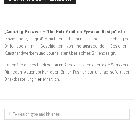
NEUES VON UNSEREM PARTNER TEF:
„Amazing Eyewear – The Holy Grail on Eyewear Design“
ist ein
einzigartiger, großformatiger Bildband über unabhängige
Brillenlabels, mit Geschichten von herausragenden Designern,
Kunsthandwerkern und Journalisten über echtes Brillendesign.
Haben Sie dieses Buch schon im Auge? Es ist das perfekte Werkzeug
für jeden Augenoptiker oder Brillen-Fashionista und ab sofort per
Direktbestellung
hier
erhältlich.