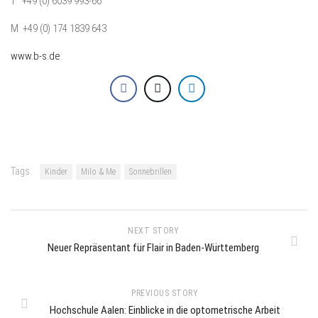
T +49 (0) 6039 993-66
M +49 (0) 174 1839 643
www.b-s.de
Tags:
Kinder
Milo & Me
Sonnebrillen
NEXT STORY
Neuer Repräsentant für Flair in Baden-Württemberg
PREVIOUS STORY
Hochschule Aalen: Einblicke in die optometrische Arbeit