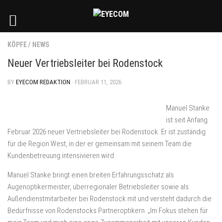
KÖPFE
/
NEWS
Neuer Vertriebsleiter bei Rodenstock
BY
EYECOM REDAKTION
· FEBRUAR 11, 2026
Manuel Stanke
ist seit Anfang
Februar 2026 neuer Vertriebsleiter bei Rodenstock. Er ist zuständig
für die Region West, in der er gemeinsam mit seinem Team die
Kundenbetreuung intensivieren wird.
Manuel Stanke bringt einen breiten Erfahrungsschatz als
Augenoptikermeister, überregionaler Betriebsleiter sowie als
Außendienstmitarbeiter bei Rodenstock mit und versteht dadurch die
Bedürfnisse von Rodenstocks Partneroptikern. „Im Fokus stehen für