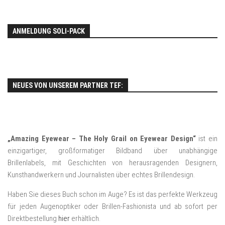
ANMELDUNG SOLI-PACK
NEUES VON UNSEREM PARTNER TEF:
„Amazing Eyewear – The Holy Grail on Eyewear Design“
ist ein
einzigartiger, großformatiger Bildband über unabhängige
Brillenlabels, mit Geschichten von herausragenden Designern,
Kunsthandwerkern und Journalisten über echtes Brillendesign.
Haben Sie dieses Buch schon im Auge? Es ist das perfekte Werkzeug
für jeden Augenoptiker oder Brillen-Fashionista und ab sofort per
Direktbestellung
hier
erhältlich.