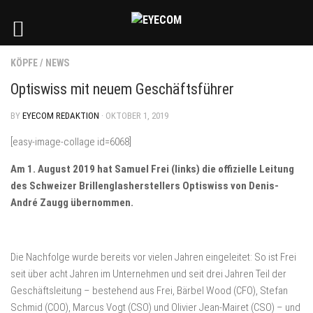
KÖPFE
/
NEWS
Optiswiss mit neuem Geschäftsführer
BY
EYECOM REDAKTION
· OKTOBER 1, 2019
[easy-image-collage id=6068]
Am 1. August 2019 hat Samuel Frei (links) die offizielle Leitung
des Schweizer Brillenglasherstellers Optiswiss von Denis-
André Zaugg übernommen.
Die Nachfolge wurde bereits vor vielen Jahren eingeleitet: So ist Frei
seit über acht Jahren im Unternehmen und seit drei Jahren Teil der
Geschäftsleitung – bestehend aus Frei, Bärbel Wood (CFO), Stefan
Schmid (COO), Marcus Vogt (CSO) und Olivier Jean-Mairet (CSO) – und