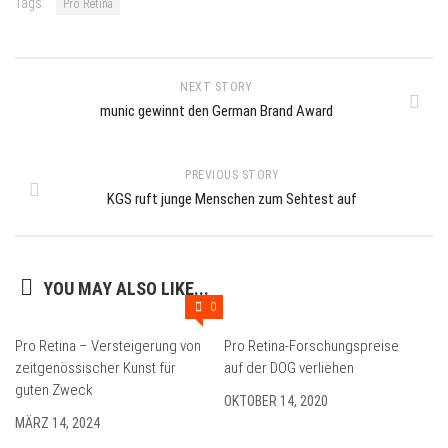
Tags:
Pro Retina
NEXT STORY
munic gewinnt den German Brand Award
PREVIOUS STORY
KGS ruft junge Menschen zum Sehtest auf
YOU MAY ALSO LIKE...
0
Pro Retina – Versteigerung von
Pro Retina-Forschungspreise
zeitgenössischer Kunst für
auf der DOG verliehen
guten Zweck
OKTOBER 14, 2020
MÄRZ 14, 2024