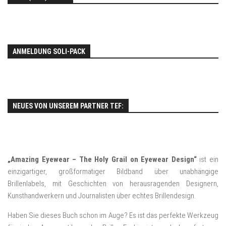
ANMELDUNG SOLI-PACK
NEUES VON UNSEREM PARTNER TEF:
„Amazing Eyewear – The Holy Grail on Eyewear Design“
ist ein
einzigartiger, großformatiger Bildband über unabhängige
Brillenlabels, mit Geschichten von herausragenden Designern,
Kunsthandwerkern und Journalisten über echtes Brillendesign.
Haben Sie dieses Buch schon im Auge? Es ist das perfekte Werkzeug