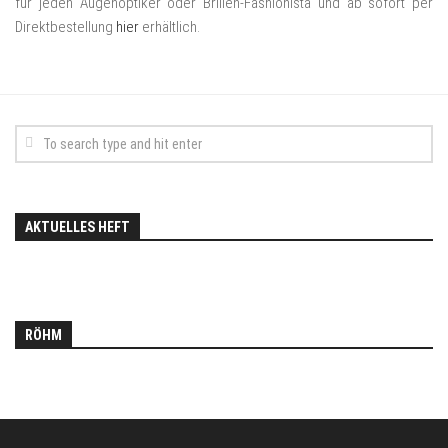
für jeden Augenoptiker oder Brillen-Fashionista und ab sofort per
Direktbestellung
hier
erhältlich.
AKTUELLES HEFT
RÖHM