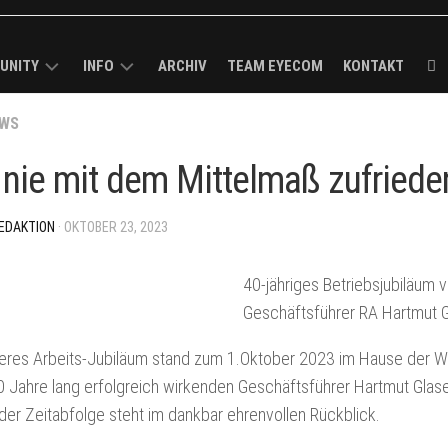
UNITY
INFO
ARCHIV
TEAM EYECOM
KONTAKT
ECOM
WS
KURZPROFIL
K-
ROUGH
MEDIADATEN
 nie mit dem Mittelmaß zufriede
R
/
VERBREITUNGSANALYSE
MELDUNG
EDAKTION
· OKTOBER 23, 2023
I-
IMPRESSUM
CK
40-jähriges Betriebsjubiläum
BS
Geschäftsführer RA Hartmut G
LS
eres Arbeits-Jubiläum stand zum 1.Oktober 2023 im Hause der WV
 Jahre lang erfolgreich wirkenden Geschäftsführer Hartmut Glaser
ECOM-
 der Zeitabfolge steht im dankbar ehrenvollen Rückblick.
E