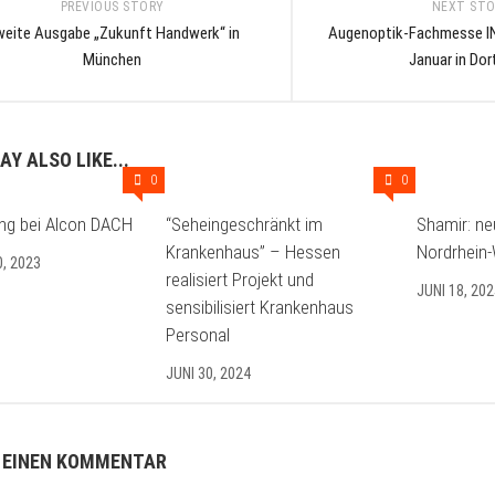
PREVIOUS STORY
NEXT ST
eite Ausgabe „Zukunft Handwerk“ in
Augenoptik-Fachmesse I
München
Januar in Do
AY ALSO LIKE...
0
0
ng bei Alcon DACH
“Seheingeschränkt im
Shamir: neu
Krankenhaus” – Hessen
Nordrhein-
, 2023
realisiert Projekt und
JUNI 18, 20
sensibilisiert Krankenhaus
Personal
JUNI 30, 2024
 EINEN KOMMENTAR