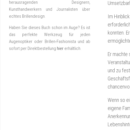
herausragenden Designern,
Umsetzbark
Kunsthandwerkern und Journalisten über
Im Hinblick
echtes Brillendesign.
erforderli
Haben Sie dieses Buch schon im Auge? Es ist
konnten. Er
das perfekte Werkzeug für jeden
ermöglicht
Augenoptiker oder Brillen-Fashionista und ab
sofort per Direktbestellung
hier
erhältlich.
Er machte 
Veranstalt
und zu fes
Geschäftsf
chancenvoll
Wenn so ei
eigene Fami
Anerkennun
Lebenshint