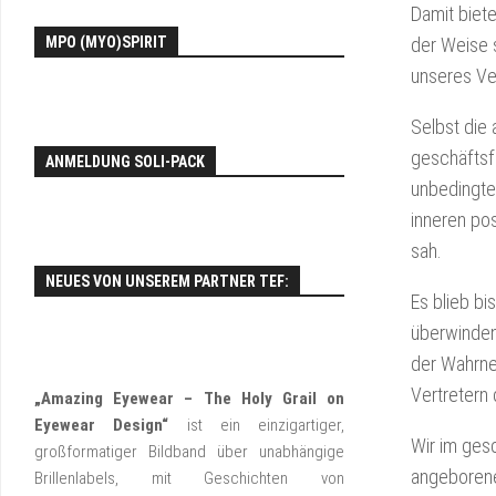
Damit biete
EY
MPO (MYO)SPIRIT
der Weise 
FO
unseres Ver
Selbst die 
geschäftsf
ANMELDUNG SOLI-PACK
unbedingten
inneren pos
sah.
NEUES VON UNSEREM PARTNER TEF:
Es blieb bi
überwinden
der Wahrne
Vertretern
„Amazing Eyewear – The Holy Grail on
Eyewear Design“
ist ein einzigartiger,
Wir im gesc
großformatiger Bildband über unabhängige
angeborene
Brillenlabels, mit Geschichten von