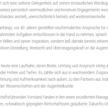
TEF
t sich eine seltene Gelegenheit, auf seinen erstaunlichen Werdeg
EWEAR
MAGAZINE
seines persönlich unermüdlichen und kreativen Engagements wes
RUM
TEF
bandes anstieß, unerschütterlich betrieb und weiterentwickelte.
FACEBOOK
anfangs, vor 40 Jahren gestellten neuformulierten Ansprüche für 
TEF
ührenden Aufgaben entschlossen in die Hand zu nehmen, sprach 
INSTAGRAM
 Willen und seiner Inspiration, sondern ließ damals bereits erken
TEF
itiven Einstellung, Weitsicht und Überzeugungskraft er die Augen
LINKEDIN
TEF
NEWSLETTER
s heute eine Laufbahn, deren Breite, Umfang und Anspruch stetig 
SIGN
der Höhen und Tiefen. Es zahlte sich aus in wachsendem Zuspruch
UP
hmung und Aufmerksamkeit nach außen, zu den Partnern aus Indu
 der Wissenschaften und der Augenheilkunde.
häftsführenden Vorstand fanden in ihm einen exzellenten Manager.
n, schwäbisch geprägten Wirtschaftssinn geäußerte Zukunfts-I