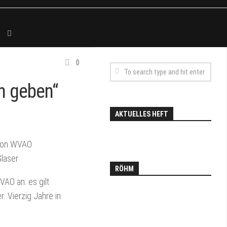
0
n geben“
AKTUELLES HEFT
 von WVAO
laser
RÖHM
AO an: es gilt
. Vierzig Jahre in