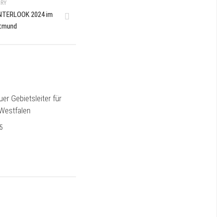
ORY
NTERLOOK 2024 im
rtmund
er Gebietsleiter für
Westfalen
25