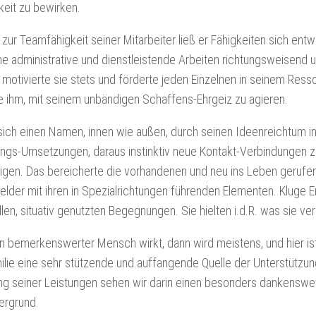
eit zu bewirken.
 zur Teamfähigkeit seiner Mitarbeiter ließ er Fähigkeiten sich entw
che administrative und dienstleistende Arbeiten richtungsweisen
 motivierte sie stets und förderte jeden Einzelnen in seinem Ress
e ihm, mit seinem unbändigen Schaffens-Ehrgeiz zu agieren.
sich einen Namen, innen wie außen, durch seinen Ideenreichtum in
ungs-Umsetzungen, daraus instinktiv neue Kontakt-Verbindungen 
tigen. Das bereicherte die vorhandenen und neu ins Leben geruf
elder mit ihren in Spezialrichtungen führenden Elementen. Kluge 
en, situativ genutzten Begegnungen. Sie hielten i.d.R. was sie ve
n bemerkenswerter Mensch wirkt, dann wird meistens, und hier ist
lie eine sehr stützende und auffangende Quelle der Unterstützung
g seiner Leistungen sehen wir darin einen besonders dankenswe
ergrund.