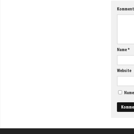
Komment
Name
*
Website
Name,