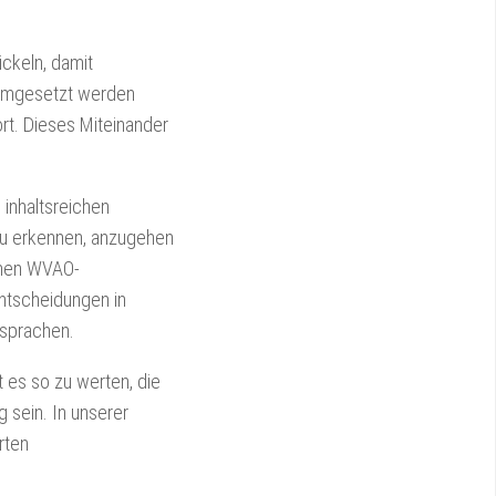
ickeln, damit
d umgesetzt werden
ort. Dieses Miteinander
 inhaltsreichen
zu erkennen, anzugehen
enen WVAO-
Entscheidungen in
rsprachen.
 es so zu werten, die
 sein. In unserer
rten