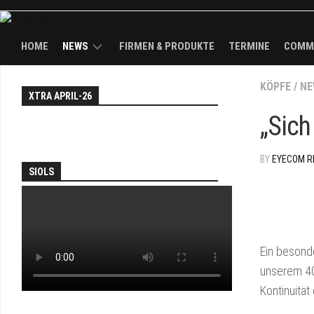
HOME
NEWS
FIRMEN & PRODUKTE
TERMINE
COMM
NEWS
KÖPFE
/
EY
NE
XTRA APRIL-26
WAL
TH
KÖPFE
„Sich
FAI
BRANDS
AN
BY
EYECOM R
SOL
SIOLS
PA
JO
&
DEA
Ein besond
unserem 40
EY
TV
Kontinuität
TH