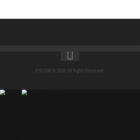
EYECOM © 2026. All Rights Reserved.
Home
News
News
Köpfe
Brands
Firmen & Produkte