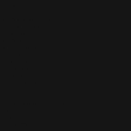
Termine
Community
EYECOM walk-through FAIR
Anmeldung Soli-Pack
Jobs & Deals
EYECOM-TV
The Eyewear Forum
TEF Magazine
TEF Facebook
TEF Instagram
TEF LinkedIn
TEF Newsletter sign up
Info
Kurzprofil
Mediadaten / Verbreitungsanalyse
Impressum
Archiv
Team EYECOM