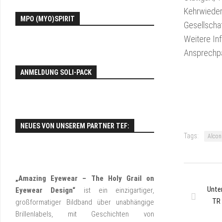
EY
Kehrwieder
MPO (MYO)SPIRIT
FO
Gesellscha
Weitere Inf
Ansprechpa
ANMELDUNG SOLI-PACK
NEUES VON UNSEREM PARTNER TEF:
Tags:
Alcon
„Amazing Eyewear – The Holy Grail on
Unte
Eyewear Design“
ist ein einzigartiger,
TR 
großformatiger Bildband über unabhängige
Brillenlabels, mit Geschichten von