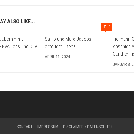
AY ALSO LIKE...
0
 übernimmt
Safilo und Marc Jacobs
Fielmann-
NI-VA Lens und DEA
erneuern Lizenz
Abschied 
t
Günther F
APRIL 11, 2024
JANUAR 8, 
KONTAKT
IMPRESSUM
DISCLAIMER / DATENSCHUTZ