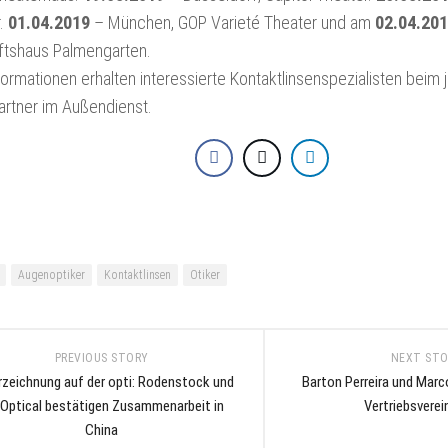
TEF
EWEAR
.
01.04.2019
– München, GOP Varieté Theater und am
02.04.20
MAGAZINE
RUM
ftshaus Palmengarten.
TEF
ormationen erhalten interessierte Kontaktlinsenspezialisten beim 
FACEBOOK
rtner im Außendienst.
TEF
INSTAGRAM
TEF
LINKEDIN
TEF
NEWSLETTER
Augenoptiker
Kontaktlinsen
Otiker
SIGN
UP
PREVIOUS STORY
NEXT ST
rzeichnung auf der opti: Rodenstock und
Barton Perreira und Marc
Optical bestätigen Zusammenarbeit in
Vertriebsverei
China