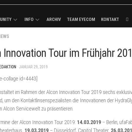
UNITY
INFO
ARCHIV
TEAM EYECOM
KONTAKT
ECOM
NEWS
KURZPROFIL
K-
ROUGH
MEDIADATEN
 Innovation Tour im Frühjahr 20
R
/
VERBREITUNGSANALYSE
MELDUNG
EDAKTION
· JANUAR 29, 2019
I-
IMPRESSUM
CK
e-collage id=4443]
BS
nstaltet im Rahmen der Alcon Innovation Tour 2019 sechs exklusi
d, um den Kontaktlinsenspezialisten die Innovationen der HydraGl
LS
en Alcon Servicewelt zu präsentieren.
ECOM-
ermine der Alcon Innovation Tour 2019:
14.03.2019
– Berlin, ufaFa
Theaterhaus.
19.03.2019
– Düsseldorf, Capitol Theater.
26.03.20
E