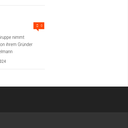
0
Gruppe nimmt
von ihrem Gründer
ielmann
2024