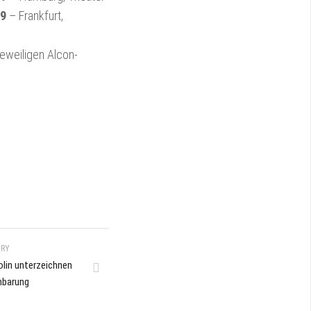
19
– Frankfurt,
jeweiligen Alcon-
ORY
olin unterzeichnen
nbarung