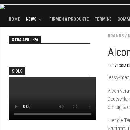
HOME
NEWS
FIRMEN & PRODUKTE
TERMINE
COMM
NEWS
BRANDS
EY
/
XTRA APRIL-26
WAL
TH
KÖPFE
Alcon
FAI
BRANDS
AN
BY
EYECOM R
SOL
SIOLS
PA
[easy-imag
JO
Alcon vera
&
Deutschlan
DEA
der digital
EY
TV
Hier die T
Stuttgart, 
TH