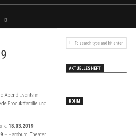
19
AKTUELLES HEFT
ve Abend-Events in
RÖHM
yde Produktfamilie und
brik.
18.03.2019
–
19
– Hamburg, Theater