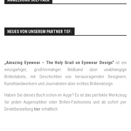
ANMELDUNG SOLI-PACK
NEUES VON UNSEREM PARTNER TEF:
„Amazing Eyewear – The Holy Grail on Eyewear Design“
ist ein
einzigartiger, großformatiger Bildband über unabhängige
Brillenlabels, mit Geschichten von herausragenden Designern,
Kunsthandwerkern und Journalisten über echtes Brillendesign.
Haben Sie dieses Buch schon im Auge? Es ist das perfekte Werkzeug
für jeden Augenoptiker oder Brillen-Fashionista und ab sofort per
Direktbestellung
hier
erhältlich.