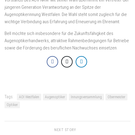
Vorstands des AOV NRW. Mit seiner Wahl übernimmt ein Vertreter der
jüngeren Generation Verantwortung an der Spitze der
Augenoptikerinnung Westfalen. Die Wahl steht somit zugleich für die
wichtige Verbindung aus Erfahrung und Erneuerung im Ehrenamt.
Bell möchte sich insbesondere für die Zukunftsfähigkeit des
Augenoptikerhandwerks, attraktive Rahmenbedingungen für Betriebe
sowie die Förderung des beruflichen Nachwuchses einsetzen.
Tags:
AOI Westfalen
Augenoptiker
Innungsversammlung
Obermeister
Optiker
NEXT STORY