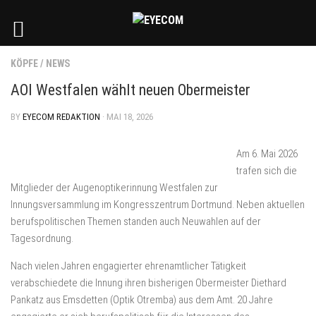
KÖPFE
/
NEWS
AOI Westfalen wählt neuen Obermeister
BY
EYECOM REDAKTION
· MAI 18, 2026
Am 6. Mai 2026
trafen sich die
Mitglieder der Augenoptikerinnung Westfalen zur
Innungsversammlung im Kongresszentrum Dortmund. Neben aktuellen
berufspolitischen Themen standen auch Neuwahlen auf der
Tagesordnung.
Nach vielen Jahren engagierter ehrenamtlicher Tätigkeit
verabschiedete die Innung ihren bisherigen Obermeister Diethard
Pankatz aus Emsdetten (Optik Otremba) aus dem Amt. 20 Jahre