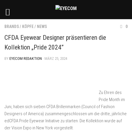
BRANDS
/
KÖPFE
/
NEWS
0
CFDA Eyewear Designer präsentieren die
Kollektion „Pride 2024”
BY
EYECOM REDAKTION
· MÄRZ 25, 2024
Zu Ehren des
Pride Month im
Juni, haben sich sieben CFDA Brillenmarken (Council of Fashion
Designers of America) zusammengeschlossen um die dritte, jährliche
edCFDA Pride Eyewear Initiative zu starten. Die Kollektion wurde auf
der Vision Expo in New York vorgestellt.