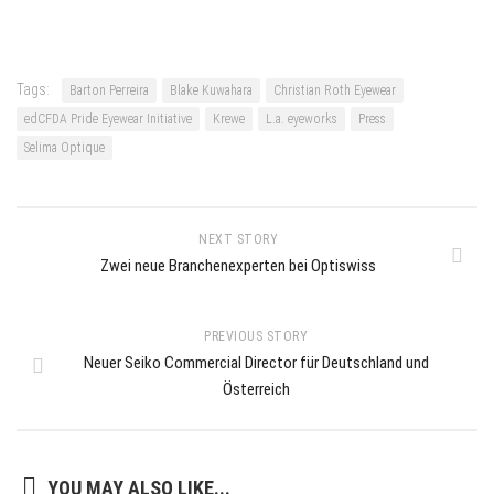
Tags:
Barton Perreira
Blake Kuwahara
Christian Roth Eyewear
edCFDA Pride Eyewear Initiative
Krewe
L.a. eyeworks
Press
Selima Optique
NEXT STORY
Zwei neue Branchenexperten bei Optiswiss
PREVIOUS STORY
Neuer Seiko Commercial Director für Deutschland und
Österreich
YOU MAY ALSO LIKE...