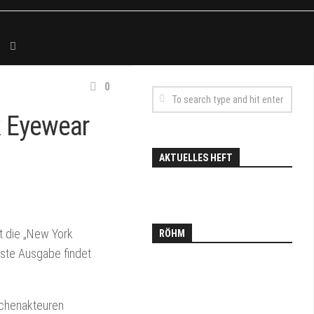
0
k Eyewear
AKTUELLES HEFT
t die „New York
RÖHM
ste Ausgabe findet
anchenakteuren