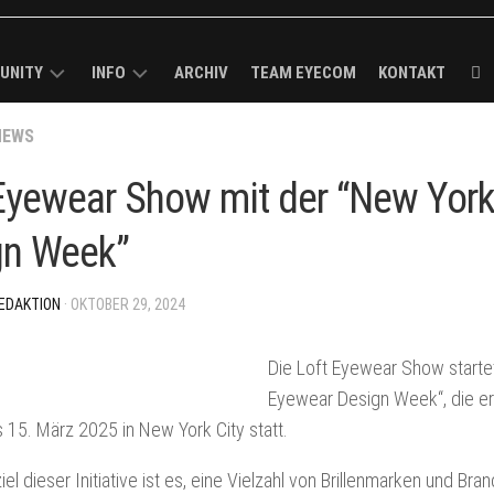
UNITY
INFO
ARCHIV
TEAM EYECOM
KONTAKT
ECOM
NEWS
KURZPROFIL
K-
ROUGH
MEDIADATEN
Eyewear Show mit der “New Yor
R
/
VERBREITUNGSANALYSE
gn Week”
MELDUNG
I-
IMPRESSUM
CK
EDAKTION
· OKTOBER 29, 2024
BS
Die Loft Eyewear Show starte
LS
Eyewear Design Week“, die er
ECOM-
 15. März 2025 in New York City statt.
el dieser Initiative ist es, eine Vielzahl von Brillenmarken und Br
E