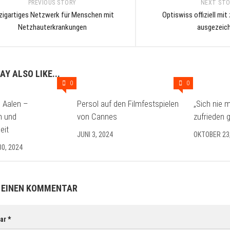
PREVIOUS STORY
NEXT ST
zigartiges Netzwerk für Menschen mit
Optiswiss offiziell mi
Netzhauterkrankungen
ausgezeic
AY ALSO LIKE...
0
0
 Aalen –
Persol auf den Filmfestspielen
„Sich nie 
n und
von Cannes
zufrieden 
eit
JUNI 3, 2024
OKTOBER 23
0, 2024
 EINEN KOMMENTAR
ar
*