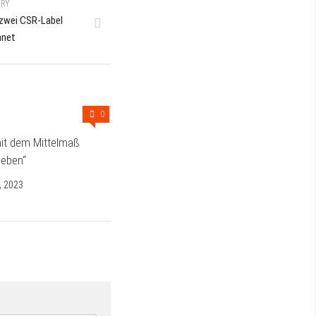
ORY
t zwei CSR-Label
hnet
0
mit dem Mittelmaß
geben“
, 2023