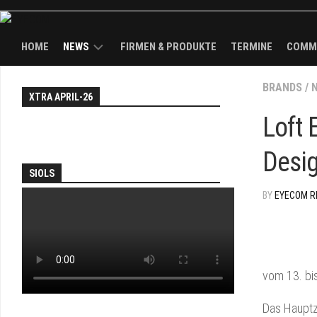
HOME
NEWS
FIRMEN & PRODUKTE
TERMINE
COMM
NEWS
BRANDS
EY
/
XTRA APRIL-26
WAL
TH
KÖPFE
Loft 
FAI
BRANDS
Desi
AN
SOL
SIOLS
PA
BY
EYECOM R
JO
&
DEA
EY
vom 13. bis
TV
Das Hauptzi
TH