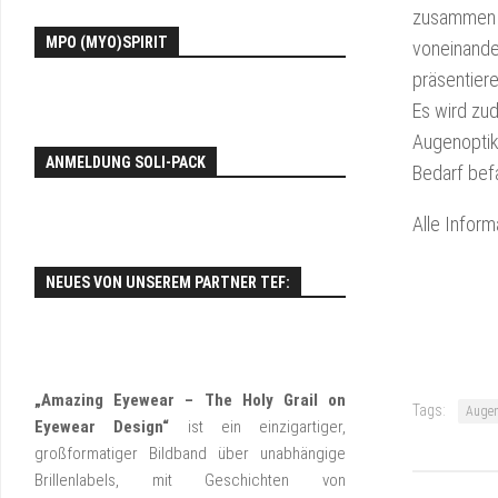
zusammen z
EY
MPO (MYO)SPIRIT
FO
voneinande
präsentiere
Es wird zu
Augenoptik
ANMELDUNG SOLI-PACK
Bedarf bef
Alle Infor
NEUES VON UNSEREM PARTNER TEF:
„Amazing Eyewear – The Holy Grail on
Tags:
Augen
Eyewear Design“
ist ein einzigartiger,
großformatiger Bildband über unabhängige
Brillenlabels, mit Geschichten von