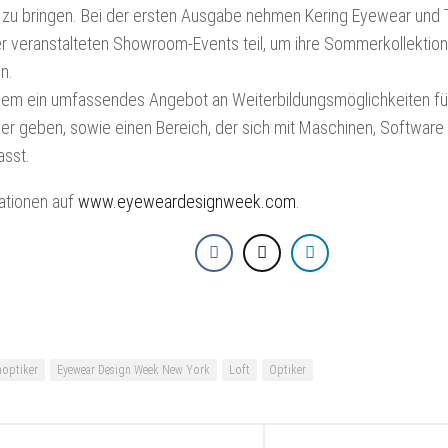
TEF
u bringen. Bei der ersten Ausgabe nehmen Kering Eyewear und T
EWEAR
MAGAZINE
RUM
r veranstalteten Showroom-Events teil, um ihre Sommerkollektio
TEF
n.
FACEBOOK
dem ein umfassendes Angebot an Weiterbildungsmöglichkeiten fü
TEF
er geben, sowie einen Bereich, der sich mit Maschinen, Softwar
INSTAGRAM
asst.
TEF
mationen auf
www.eyeweardesignweek.com
.
LINKEDIN
TEF
NEWSLETTER
SIGN
UP
optiker
Eyewear Design Week New York
Loft
Optiker