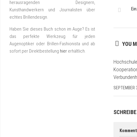
herausragenden Designern,
Ein
Kunsthandwerkern und Journalisten über
echtes Brillendesign.
Haben Sie dieses Buch schon im Auge? Es ist
das perfekte Werkzeug für jeden
YOU M
Augenoptiker oder Brillen-Fashionista und ab
sofort per Direktbestellung
hier
erhältlich.
Hochschule
Kooperatio
Verbundenh
SEPTEMBER 3
SCHREIBE
Komment