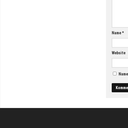
Name
*
Website
Name,