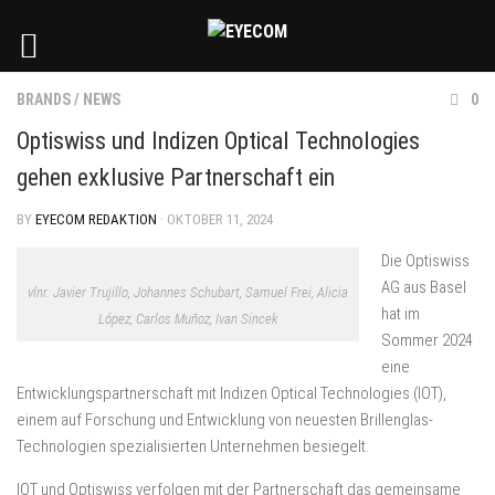
BRANDS
/
NEWS
0
Optiswiss und Indizen Optical Technologies
gehen exklusive Partnerschaft ein
BY
EYECOM REDAKTION
· OKTOBER 11, 2024
Die Optiswiss
AG aus Basel
vlnr. Javier Trujillo, Johannes Schubart, Samuel Frei, Alicia
hat im
López, Carlos Muñoz, Ivan Sincek
Sommer 2024
eine
Entwicklungspartnerschaft mit Indizen Optical Technologies (IOT),
einem auf Forschung und Entwicklung von neuesten Brillenglas-
Technologien spezialisierten Unternehmen besiegelt.
IOT und Optiswiss verfolgen mit der Partnerschaft das gemeinsame