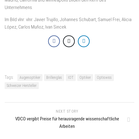
Madrid, California und Minneapolis bilden den Kern des
Unternehmens.
Im Bild vlnr: vlnr. Javier Trujillo, Johannes Schubart, Samuel Frei, Alicia
López, Carlos Muñoz, Ivan Sincek
Tags:
Augenoptiker
Brillenglas
IOT
Optiker
Optiswiss
Schweizer Hersteller
NEXT STORY
VDCO vergibt Preise für herausragende wissenschaftliche
Arbeiten