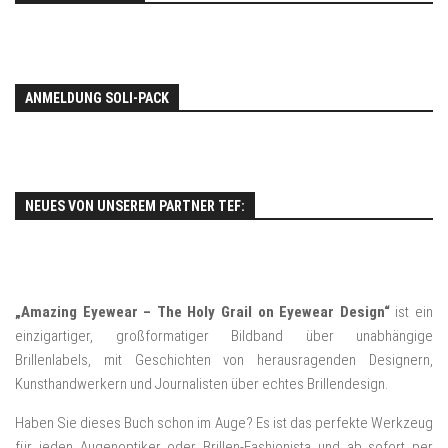
ANMELDUNG SOLI-PACK
NEUES VON UNSEREM PARTNER TEF:
„Amazing Eyewear – The Holy Grail on Eyewear Design“
ist ein
einzigartiger, großformatiger Bildband über unabhängige
Brillenlabels, mit Geschichten von herausragenden Designern,
Kunsthandwerkern und Journalisten über echtes Brillendesign.
Haben Sie dieses Buch schon im Auge? Es ist das perfekte Werkzeug
für jeden Augenoptiker oder Brillen-Fashionista und ab sofort per