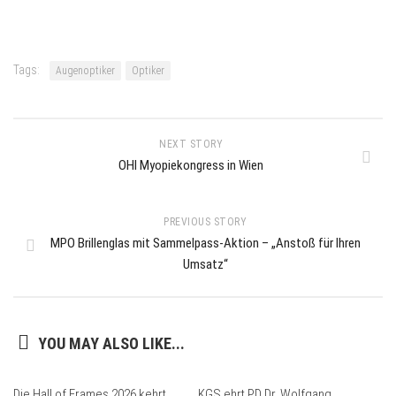
Tags:
Augenoptiker
Optiker
NEXT STORY
OHI Myopiekongress in Wien
PREVIOUS STORY
MPO Brillenglas mit Sammelpass-Aktion – „Anstoß für Ihren
Umsatz“
YOU MAY ALSO LIKE...
Die Hall of Frames 2026 kehrt
KGS ehrt PD Dr. Wolfgang