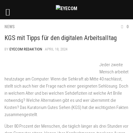
NEWS
0
KGS mit Tipps für den digitalen Arbeitsalltag
BY
EYECOM REDAKTION
· APRIL 18, 2024
Jeder zweite
Mensch arbeitet
heutzutage am Computer. Wenn die Sehkraft ab Mitte 40 nachlässt,
stellt sich auch hier die Frage nach einer geeigneten Sehlösung. Doch
in welchem Alter und bei welchen Sehdefiziten ist welche Art Brille
notwendig? Welche Alternativen gibt es und wer übernimmt die
Kosten? Das Kuratorium Gutes Sehen (KGS) hat die wichtigsten Fakten
zusammengestellt.
Über 80 Prozent der Menschen, die täglich länger als drei Stunden vor