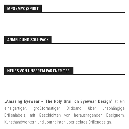
MPO (MYO)SPIRIT
ANMELDUNG SOLI-PACK
NEUES VON UNSEREM PARTNER TEF:
„Amazing Eyewear – The Holy Grail on Eyewear Design“
ist ein
einzigartiger, großformatiger Bildband über unabhängige
Brillenlabels, mit Geschichten von herausragenden Designern,
Kunsthandwerkern und Journalisten über echtes Brillendesign.